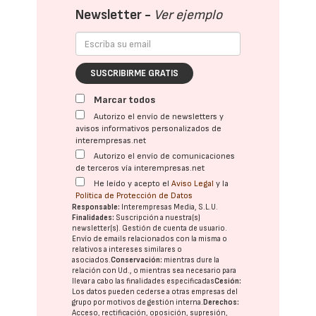
Newsletter -
Ver ejemplo
SUSCRIBIRME GRATIS
Marcar todos
Autorizo el envío de newsletters y
avisos informativos personalizados de
interempresas.net
Autorizo el envío de comunicaciones
de terceros vía interempresas.net
He leído y acepto el
Aviso Legal
y la
Política de Protección de Datos
Responsable:
Interempresas Media, S.L.U.
Finalidades:
Suscripción a nuestra(s)
newsletter(s). Gestión de cuenta de usuario.
Envío de emails relacionados con la misma o
relativos a intereses similares o
asociados.
Conservación:
mientras dure la
relación con Ud., o mientras sea necesario para
llevar a cabo las finalidades especificadas
Cesión:
Los datos pueden cederse a otras
empresas del
grupo
por motivos de gestión interna.
Derechos:
Acceso, rectificación, oposición, supresión,