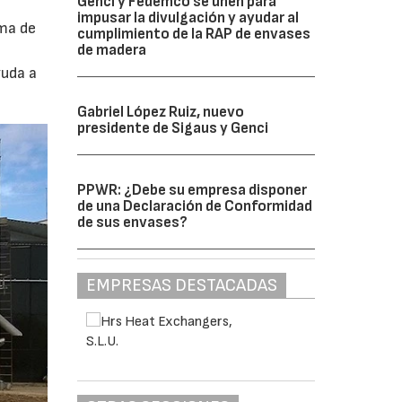
Genci y Fedemco se unen para
impusar la divulgación y ayudar al
ma de
cumplimiento de la RAP de envases
de madera
yuda a
Gabriel López Ruiz, nuevo
presidente de Sigaus y Genci
PPWR: ¿Debe su empresa disponer
de una Declaración de Conformidad
de sus envases?
EMPRESAS DESTACADAS