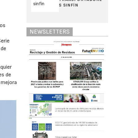
S SINFÍN
tos
NEWSLETTERS
Serie
 de
quier
es de
y mejora