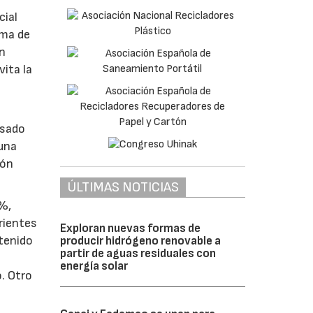
cial
ema de
en
vita la
asado
 una
ión
ÚLTIMAS NOTICIAS
0%,
rientes
Exploran nuevas formas de
tenido
producir hidrógeno renovable a
partir de aguas residuales con
energía solar
. Otro