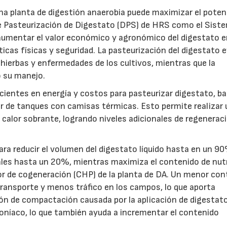
na planta de digestión anaerobia puede maximizar el poten
e Pasteurización de Digestato (DPS) de HRS como el Sist
umentar el valor económico y agronómico del digestato 
icas físicas y seguridad. La pasteurización del digestato e
hierbas y enfermedades de los cultivos, mientras que la
o su manejo.
ientes en energía y costos para pasteurizar digestato, b
ar de tanques con camisas térmicas. Esto permite realizar
o calor sobrante, logrando niveles adicionales de regenerac
ra reducir el volumen del digestato líquido hasta en un 9
les hasta un 20%, mientras maximiza el contenido de nut
or de cogeneración (CHP) de la planta de DA. Un menor con
ransporte y menos tráfico en los campos, lo que aporta
ión de compactación causada por la aplicación de digestato
moníaco, lo que también ayuda a incrementar el contenido