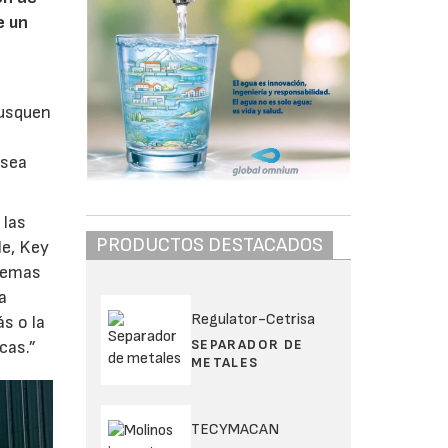
e un
busquen
 sea
 las
PRODUCTOS DESTACADOS
le, Key
stemas
a
Regulator-Cetrisa
s o la
SEPARADOR DE
cas.”
METALES
TECYMACAN