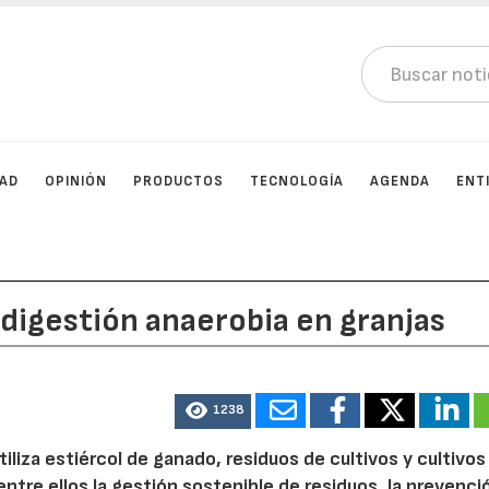
DAD
OPINIÓN
PRODUCTOS
TECNOLOGÍA
AGENDA
ENT
a digestión anaerobia en granjas
1238
tiliza estiércol de ganado, residuos de cultivos y cultivos
tre ellos la gestión sostenible de residuos, la prevenci