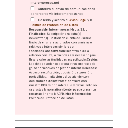
interempresas.net
Autorizo el envío de comunicaciones
de terceros vía interempresas.net
He leído y acepto el
Aviso Legal
y la
Política de Protección de Datos
Responsable:
Interempresas Media, S.L.U.
Finalidades:
Suscripción a nuestra(s)
newsletter(s). Gestión de cuenta de usuario.
Envío de emails relacionados con la misma o
relativos a intereses similares o
asociados.
Conservación:
mientras dure la
relación con Ud., o mientras sea necesario para
llevar a cabo las finalidades especificadas
Cesión:
Los datos pueden cederse a otras
empresas del
grupo
por motivos de gestión interna.
Derechos:
Acceso, rectificación, oposición, supresión,
portabilidad, limitación del tratatamiento y
decisiones automatizadas:
contacte con
nuestro DPD
. Si considera que el tratamiento no
se ajusta a la normativa vigente, puede presentar
reclamación ante la
AEPD
.
Más información:
Política de Protección de Datos