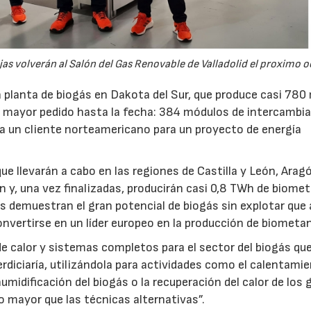
jas volverán al Salón del Gas Renovable de Valladolid el proximo o
a planta de biogás en Dakota del Sur, que produce casi 780
 mayor pedido hasta la fecha: 384 módulos de intercambi
 a un cliente norteamericano para un proyecto de energía
 llevarán a cabo en las regiones de Castilla y León, Arag
n y, una vez finalizadas, producirán casi 0,8 TWh de biome
s demuestran el gran potencial de biogás sin explotar que
convertirse en un líder europeo en la producción de biometa
 calor y sistemas completos para el sector del biogás qu
rdiciaría, utilizándola para actividades como el calentamie
humidificación del biogás o la recuperación del calor de los
 mayor que las técnicas alternativas”.