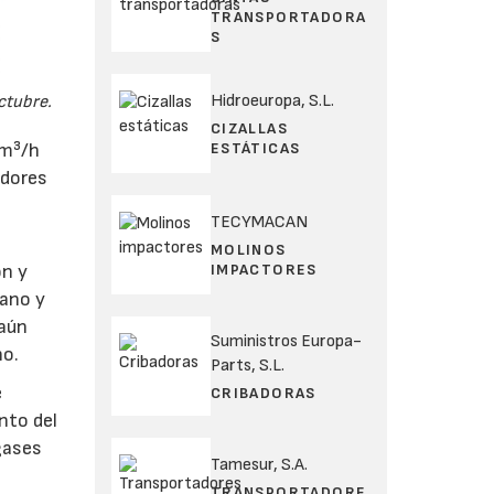
TRANSPORTADORA
S
Hidroeuropa, S.L.
ctubre.
CIZALLAS
ESTÁTICAS
 m³/h
adores
TECYMACAN
MOLINOS
IMPACTORES
ón y
tano y
 aún
Suministros Europa-
no.
Parts, S.L.
e
CRIBADORAS
nto del
 gases
Tamesur, S.A.
TRANSPORTADORE