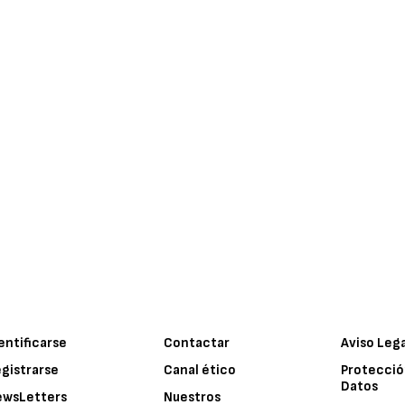
entificarse
Contactar
Aviso Leg
gistrarse
Canal ético
Protecció
Datos
ewsLetters
Nuestros