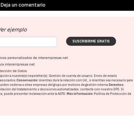
Deja un comentario
21/07/2026
28/07/202
Ver ejemplo
SUSCRIBIRME GRATIS
ativos personalizados de interempresas.net
vía interempresas.net
otección de Datos
pción a nuestra(s) newsletter(s). Gestión de cuenta de usuario. Envío de emails
o asociados.
Conservación:
mientras dure la relación con Ud., o mientras sea necesario para
ueden cederse a otras
empresas del grupo
por motivos de gestión interna.
Derechos:
imitación del tratatamiento y decisiones automatizadas:
contacte con nuestro DPD
. Si
nte, puede presentar reclamación ante la
AEPD
.
Más información:
Política de Protección de