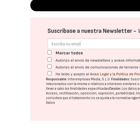
Suscríbase a nuestra Newsletter -
Marcar todos
Autorizo el envío de newsletters y avisos inform
Autorizo el envío de comunicaciones de terceros 
He leído y acepto el
Aviso Legal
y la
Política de Pr
Responsable:
Interempresas Media, S.L.U.
Finalidades:
Suscri
relacionados con la misma o relativos a intereses similares 
llevar a cabo las finalidades especificadas
Cesión:
Los datos p
Acceso, rectificación, oposición, supresión, portabilidad, l
considera que el tratamiento no se ajusta a la normativa vige
Datos