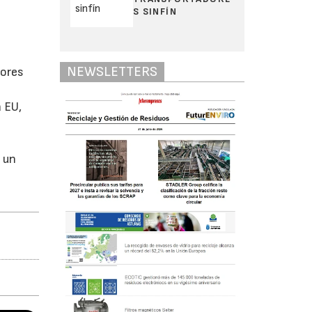
S SINFÍN
NEWSLETTERS
tores
 EU,
 un