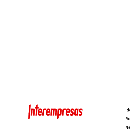
Id
Re
N