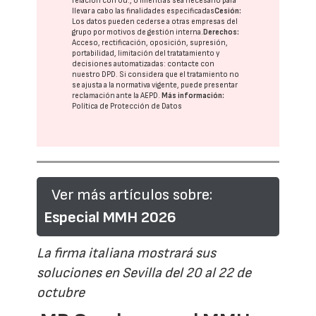
relación con Ud., o mientras sea necesario para
llevar a cabo las finalidades especificadas
Cesión:
Los datos pueden cederse a otras
empresas del
grupo
por motivos de gestión interna.
Derechos:
Acceso, rectificación, oposición, supresión,
portabilidad, limitación del tratatamiento y
decisiones automatizadas:
contacte con
nuestro DPD
. Si considera que el tratamiento no
se ajusta a la normativa vigente, puede presentar
reclamación ante la
AEPD
.
Más información:
Política de Protección de Datos
Ver más artículos sobre:
Especial MMH 2026
La firma italiana mostrará sus
soluciones en Sevilla del 20 al 22 de
octubre