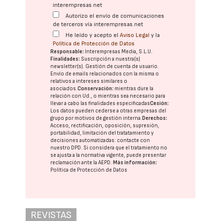
interempresas.net
Autorizo el envío de comunicaciones
de terceros vía interempresas.net
He leído y acepto el
Aviso Legal
y la
Política de Protección de Datos
Responsable:
Interempresas Media, S.L.U.
Finalidades:
Suscripción a nuestra(s)
newsletter(s). Gestión de cuenta de usuario.
Envío de emails relacionados con la misma o
relativos a intereses similares o
asociados.
Conservación:
mientras dure la
relación con Ud., o mientras sea necesario para
llevar a cabo las finalidades especificadas
Cesión:
Los datos pueden cederse a otras
empresas del
grupo
por motivos de gestión interna.
Derechos:
Acceso, rectificación, oposición, supresión,
portabilidad, limitación del tratatamiento y
decisiones automatizadas:
contacte con
nuestro DPD
. Si considera que el tratamiento no
se ajusta a la normativa vigente, puede presentar
reclamación ante la
AEPD
.
Más información:
Política de Protección de Datos
REVISTAS