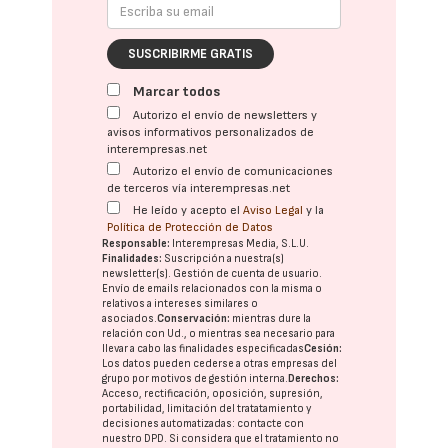
SUSCRIBIRME GRATIS
Marcar todos
Autorizo el envío de newsletters y
avisos informativos personalizados de
interempresas.net
Autorizo el envío de comunicaciones
de terceros vía interempresas.net
He leído y acepto el
Aviso Legal
y la
Política de Protección de Datos
Responsable:
Interempresas Media, S.L.U.
Finalidades:
Suscripción a nuestra(s)
newsletter(s). Gestión de cuenta de usuario.
Envío de emails relacionados con la misma o
relativos a intereses similares o
asociados.
Conservación:
mientras dure la
relación con Ud., o mientras sea necesario para
llevar a cabo las finalidades especificadas
Cesión:
Los datos pueden cederse a otras
empresas del
grupo
por motivos de gestión interna.
Derechos:
Acceso, rectificación, oposición, supresión,
portabilidad, limitación del tratatamiento y
decisiones automatizadas:
contacte con
nuestro DPD
. Si considera que el tratamiento no