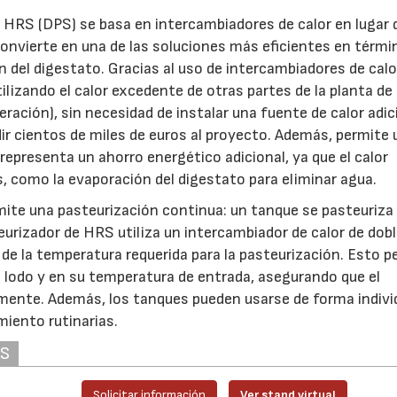
 HRS (DPS) se basa en intercambiadores de calor en lugar 
convierte en una de las soluciones más eficientes en térmi
 del digestato. Gracias al uso de intercambiadores de calo
tilizando el calor excedente de otras partes de la planta de
ración), sin necesidad de instalar una fuente de calor adic
ir cientos de miles de euros al proyecto. Además, permite 
representa un ahorro energético adicional, ya que el calor
, como la evaporación del digestato para eliminar agua.
ite una pasteurización continua: un tanque se pasteuriza
teurizador de HRS utiliza un intercambiador de calor de dob
 de la temperatura requerida para la pasteurización. Esto p
l lodo y en su temperatura de entrada, asegurando que el
mente. Además, los tanques pueden usarse de forma individ
miento rutinarias.
AS
Solicitar información
Ver stand virtual