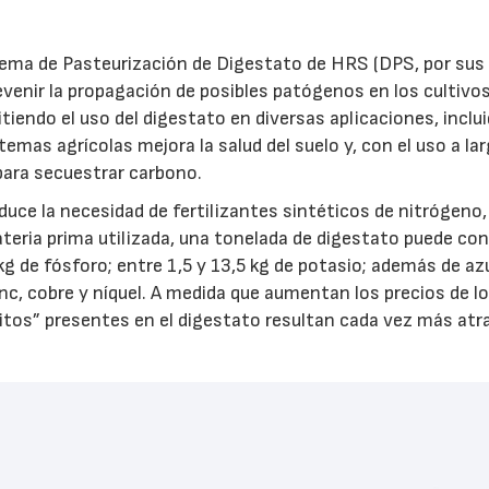
stema de Pasteurización de Digestato de HRS (DPS, por sus 
21/07/2026
28/07/202
evenir la propagación de posibles patógenos en los cultivo
iendo el uso del digestato en diversas aplicaciones, inclui
temas agrícolas mejora la salud del suelo y, con el uso a la
para secuestrar carbono.
duce la necesidad de fertilizantes sintéticos de nitrógeno,
teria prima utilizada, una tonelada de digestato puede con
 kg de fósforo; entre 1,5 y 13,5 kg de potasio; además de az
, cobre y níquel. A medida que aumentan los precios de l
tuitos” presentes en el digestato resultan cada vez más atr