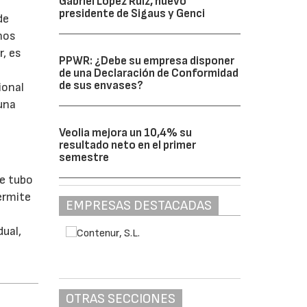
Gabriel López Ruiz, nuevo
presidente de Sigaus y Genci
de
nos
r, es
PPWR: ¿Debe su empresa disponer
de una Declaración de Conformidad
de sus envases?
ional
una
Veolia mejora un 10,4% su
resultado neto en el primer
semestre
le tubo
ermite
EMPRESAS DESTACADAS
ual,
OTRAS SECCIONES