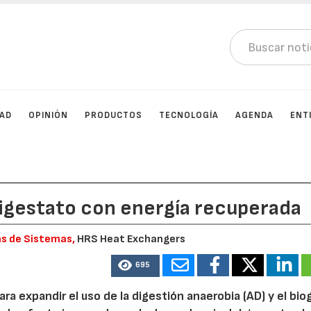
DAD
OPINIÓN
PRODUCTOS
TECNOLOGÍA
AGENDA
ENT
digestato con energía recuperada
as de Sistemas,
HRS Heat Exchangers
695
ra expandir el uso de la digestión anaerobia (AD) y el biog