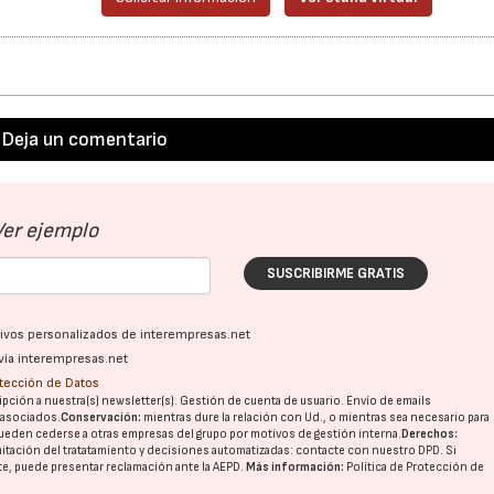
Deja un comentario
Ver ejemplo
SUSCRIBIRME GRATIS
ativos personalizados de interempresas.net
vía interempresas.net
otección de Datos
pción a nuestra(s) newsletter(s). Gestión de cuenta de usuario. Envío de emails
o asociados.
Conservación:
mientras dure la relación con Ud., o mientras sea necesario para
ueden cederse a otras
empresas del grupo
por motivos de gestión interna.
Derechos:
imitación del tratatamiento y decisiones automatizadas:
contacte con nuestro DPD
. Si
nte, puede presentar reclamación ante la
AEPD
.
Más información:
Política de Protección de