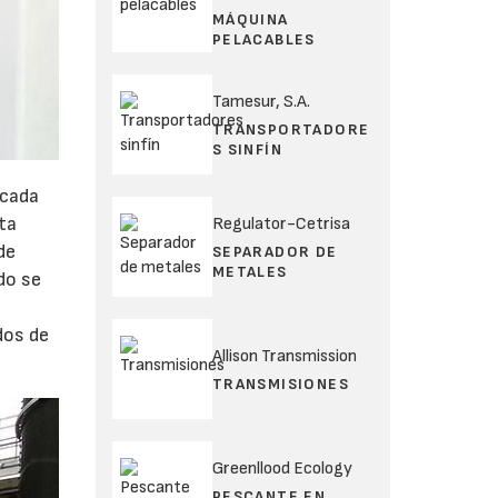
MÁQUINA
PELACABLES
Tamesur, S.A.
TRANSPORTADORE
S SINFÍN
 cada
lta
Regulator-Cetrisa
de
SEPARADOR DE
METALES
do se
dos de
Allison Transmission
TRANSMISIONES
Greenllood Ecology
PESCANTE EN