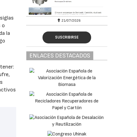
siglas
6
21/07/2026
s o
da la
SUSCRIBIRSE
rgo
ENLACES DESTACADOS
tener:
ufre,
os
activos