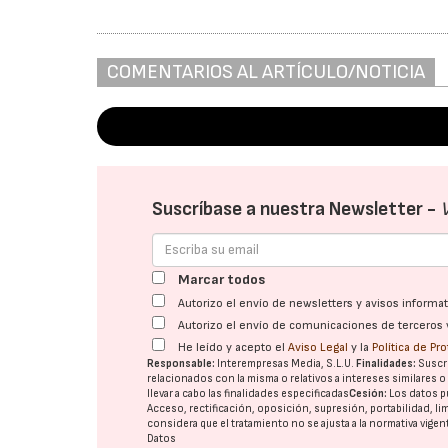
COMENTARIOS AL ARTÍCULO/NOTICIA
Suscríbase a nuestra Newsletter -
Marcar todos
Autorizo el envío de newsletters y avisos inform
Autorizo el envío de comunicaciones de terceros 
He leído y acepto el
Aviso Legal
y la
Política de Pr
Responsable:
Interempresas Media, S.L.U.
Finalidades:
Suscri
relacionados con la misma o relativos a intereses similares 
llevar a cabo las finalidades especificadas
Cesión:
Los datos p
Acceso, rectificación, oposición, supresión, portabilidad, l
considera que el tratamiento no se ajusta a la normativa vige
Datos