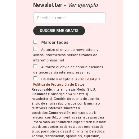
Newsletter -
Ver ejemplo
SUSCRIBIRME GRATIS
Marcar todos
Autorizo el envío de newsletters y
avisos informativos personalizados de
interempresas.net
Autorizo el envío de comunicaciones
de terceros vía interempresas.net
He leído y acepto el
Aviso Legal
y la
Política de Protección de Datos
Responsable:
Interempresas Media, S.L.U.
Finalidades:
Suscripción a nuestra(s)
newsletter(s). Gestión de cuenta de usuario.
Envío de emails relacionados con la misma o
relativos a intereses similares o
asociados.
Conservación:
mientras dure la
relación con Ud., o mientras sea necesario para
llevar a cabo las finalidades especificadas
Cesión:
Los datos pueden cederse a otras
empresas del
grupo
por motivos de gestión interna.
Derechos:
Acceso, rectificación, oposición, supresión,