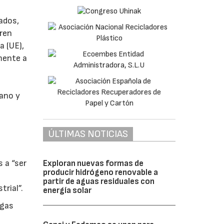
ados,
eren
a (UE),
mente a
tano y
ÚLTIMAS NOTICIAS
 a “ser
Exploran nuevas formas de
producir hidrógeno renovable a
partir de aguas residuales con
rial”.
energía solar
 gas
e