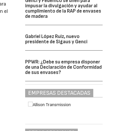
Genci y Fedemco se unen para
ara
impusar la divulgación y ayudar al
cumplimiento de la RAP de envases
n el
de madera
Gabriel López Ruiz, nuevo
presidente de Sigaus y Genci
PPWR: ¿Debe su empresa disponer
de una Declaración de Conformidad
de sus envases?
EMPRESAS DESTACADAS