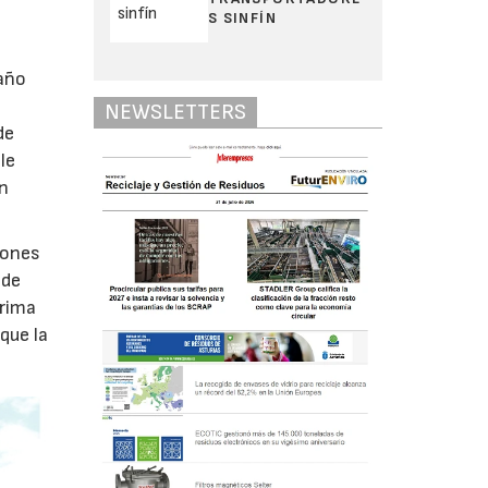
S SINFÍN
 año
NEWSLETTERS
de
le
un
lones
 de
prima
que la