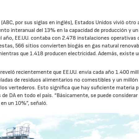
s
(ABC, por sus siglas en inglés), Estados Unidos vivió otro
ento interanual del 13% en la capacidad de producción y un
 el año, EE.UU. contaba con 2.478 instalaciones operativas 
estas, 566 sitios convierten biogás en gas natural renovab
ientras que 1.418 producen electricidad. Además, existe 
s, reveló recientemente que EE.UU. envía cada año 1.400 mil
eladas de residuos alimentarios no comestibles y un millón
 los vertederos. Esto significa que hay suficiente materia 
s de DA en todo el país. “Básicamente, se puede considerar 
a en un 10%”, señaló.