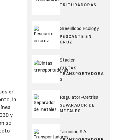
TRITURADORAS
Greenllood Ecology
PESCANTE EN
CRUZ
Stadler
CINTAS
TRANSPORTADORA
S
nses en
Regulator-Cetrisa
nto, la
SEPARADOR DE
línea
METALES
2030 y
omiso
fecto
Tamesur, S.A.
TRANSPORTADORE