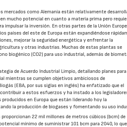
nos mercados como Alemania están relativamente desarroll
nen mucho potencial en cuanto a materia prima pero requi
 impulsar la inversión. En otras partes de la Unión Europe
os países del este de Europa están expandiéndose rápida
ones, mejorar la seguridad energética y enfrentar la
ricultura y otras industrias. Muchas de estas plantas se
bono biogénico (CO2) para uso industrial, además de biome
ategia de Acuerdo Industrial Limpio, detallando planes para
trial mientras se cumplen objetivos ambiciosos de
iogás (EBA, por sus siglas en inglés) ha enfatizado que el
ntribuir a estos esfuerzos y ha instado a los legisladores
 producidos en Europa que están liderando hoy la
ndo la producción de biogases y fomentando su uso indust
 proporcionan 22 mil millones de metros cúbicos (bcm) de
l potencial mínimo de suministrar 101 bcm para 2040, lo qu