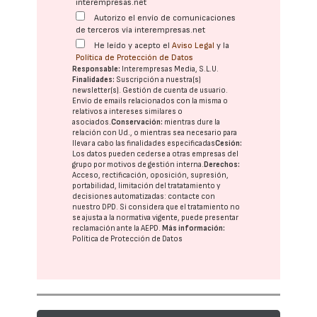
interempresas.net
Autorizo el envío de comunicaciones
de terceros vía interempresas.net
He leído y acepto el
Aviso Legal
y la
Política de Protección de Datos
Responsable:
Interempresas Media, S.L.U.
Finalidades:
Suscripción a nuestra(s)
newsletter(s). Gestión de cuenta de usuario.
Envío de emails relacionados con la misma o
relativos a intereses similares o
asociados.
Conservación:
mientras dure la
relación con Ud., o mientras sea necesario para
llevar a cabo las finalidades especificadas
Cesión:
Los datos pueden cederse a otras
empresas del
grupo
por motivos de gestión interna.
Derechos:
Acceso, rectificación, oposición, supresión,
portabilidad, limitación del tratatamiento y
decisiones automatizadas:
contacte con
nuestro DPD
. Si considera que el tratamiento no
se ajusta a la normativa vigente, puede presentar
reclamación ante la
AEPD
.
Más información:
Política de Protección de Datos