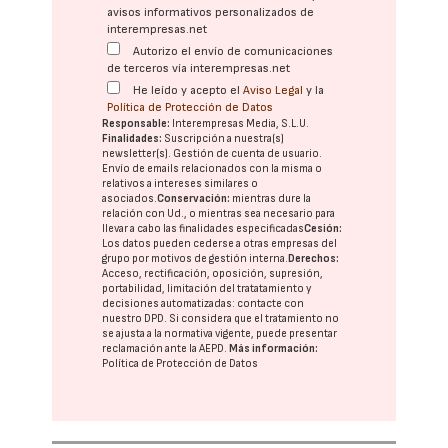
avisos informativos personalizados de
interempresas.net
Autorizo el envío de comunicaciones
de terceros vía interempresas.net
He leído y acepto el
Aviso Legal
y la
Política de Protección de Datos
Responsable:
Interempresas Media, S.L.U.
Finalidades:
Suscripción a nuestra(s)
newsletter(s). Gestión de cuenta de usuario.
Envío de emails relacionados con la misma o
relativos a intereses similares o
asociados.
Conservación:
mientras dure la
relación con Ud., o mientras sea necesario para
llevar a cabo las finalidades especificadas
Cesión:
Los datos pueden cederse a otras
empresas del
grupo
por motivos de gestión interna.
Derechos:
Acceso, rectificación, oposición, supresión,
portabilidad, limitación del tratatamiento y
decisiones automatizadas:
contacte con
nuestro DPD
. Si considera que el tratamiento no
se ajusta a la normativa vigente, puede presentar
reclamación ante la
AEPD
.
Más información:
Política de Protección de Datos