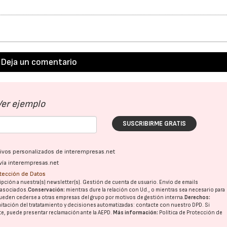
Deja un comentario
Ver ejemplo
SUSCRIBIRME GRATIS
ativos personalizados de interempresas.net
vía interempresas.net
otección de Datos
pción a nuestra(s) newsletter(s). Gestión de cuenta de usuario. Envío de emails
o asociados.
Conservación:
mientras dure la relación con Ud., o mientras sea necesario para
ueden cederse a otras
empresas del grupo
por motivos de gestión interna.
Derechos:
imitación del tratatamiento y decisiones automatizadas:
contacte con nuestro DPD
. Si
nte, puede presentar reclamación ante la
AEPD
.
Más información:
Política de Protección de