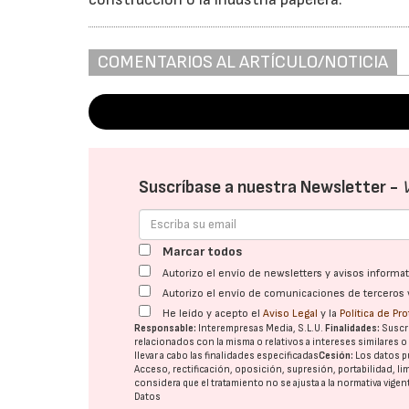
COMENTARIOS AL ARTÍCULO/NOTICIA
Suscríbase a nuestra Newsletter -
Marcar todos
Autorizo el envío de newsletters y avisos inform
Autorizo el envío de comunicaciones de terceros 
He leído y acepto el
Aviso Legal
y la
Política de Pr
Responsable:
Interempresas Media, S.L.U.
Finalidades:
Suscri
relacionados con la misma o relativos a intereses similares 
llevar a cabo las finalidades especificadas
Cesión:
Los datos p
Acceso, rectificación, oposición, supresión, portabilidad, l
considera que el tratamiento no se ajusta a la normativa vige
Datos