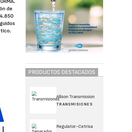
NFORMA.
ión de
 4.850
eguidos
tico.
PRODUCTOS DESTACADOS
Allison Transmission
TRANSMISIONES
Regulator-Cetrisa