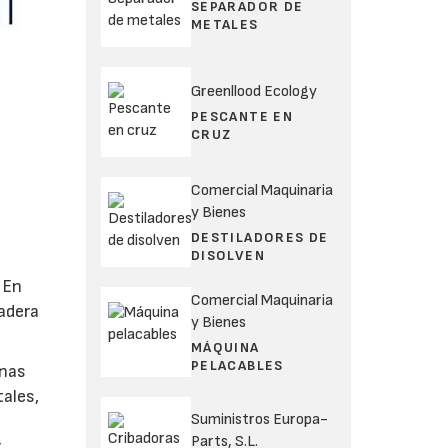
SEPARADOR DE
METALES
Greenllood Ecology
PESCANTE EN
CRUZ
Comercial Maquinaria
y Bienes
DESTILADORES DE
DISOLVEN
 En
Comercial Maquinaria
madera
y Bienes
MÁQUINA
PELACABLES
unas
tales,
Suministros Europa-
Parts, S.L.
r