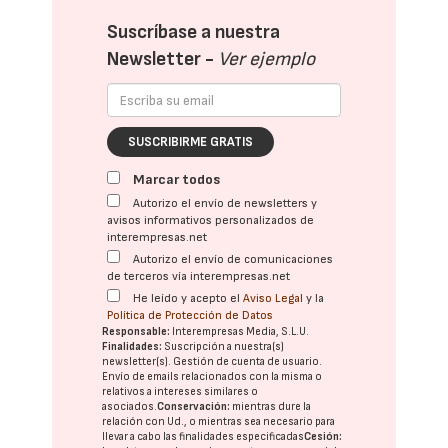
Suscríbase a nuestra
Newsletter -
Ver ejemplo
SUSCRIBIRME GRATIS
Marcar todos
Autorizo el envío de newsletters y
avisos informativos personalizados de
interempresas.net
Autorizo el envío de comunicaciones
de terceros vía interempresas.net
He leído y acepto el
Aviso Legal
y la
Política de Protección de Datos
Responsable:
Interempresas Media, S.L.U.
Finalidades:
Suscripción a nuestra(s)
newsletter(s). Gestión de cuenta de usuario.
Envío de emails relacionados con la misma o
relativos a intereses similares o
asociados.
Conservación:
mientras dure la
relación con Ud., o mientras sea necesario para
llevar a cabo las finalidades especificadas
Cesión: