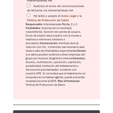
interempresas.net
Autorizo el envío de comunicaciones
de terceros vía interempresas.net
He leído y acepto el
Aviso Legal
y la
Política de Protección de Datos
Responsable:
Interempresas Media, S.L.U.
Finalidades:
Suscripción a nuestra(s)
newsletter(s). Gestión de cuenta de usuario.
Envío de emails relacionados con la misma o
relativos a intereses similares o
asociados.
Conservación:
mientras dure la
relación con Ud., o mientras sea necesario para
llevar a cabo las finalidades especificadas
Cesión:
Los datos pueden cederse a otras
empresas del
grupo
por motivos de gestión interna.
Derechos:
Acceso, rectificación, oposición, supresión,
portabilidad, limitación del tratatamiento y
decisiones automatizadas:
contacte con
nuestro DPD
. Si considera que el tratamiento no
se ajusta a la normativa vigente, puede presentar
reclamación ante la
AEPD
.
Más información:
Política de Protección de Datos