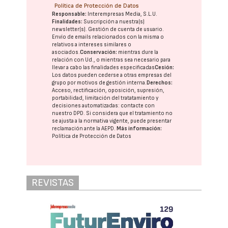
Política de Protección de Datos
Responsable:
Interempresas Media, S.L.U.
Finalidades:
Suscripción a nuestra(s)
newsletter(s). Gestión de cuenta de usuario.
Envío de emails relacionados con la misma o
relativos a intereses similares o
asociados.
Conservación:
mientras dure la
relación con Ud., o mientras sea necesario para
llevar a cabo las finalidades especificadas
Cesión:
Los datos pueden cederse a otras
empresas del
grupo
por motivos de gestión interna.
Derechos:
Acceso, rectificación, oposición, supresión,
portabilidad, limitación del tratatamiento y
decisiones automatizadas:
contacte con
nuestro DPD
. Si considera que el tratamiento no
se ajusta a la normativa vigente, puede presentar
reclamación ante la
AEPD
.
Más información:
Política de Protección de Datos
REVISTAS