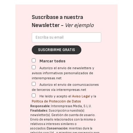
Suscríbase a nuestra
Newsletter -
Ver ejemplo
SUSCRIBIRME GRATIS
Marcar todos
Autorizo el envío de newsletters y
avisos informativos personalizados de
interempresas.net
Autorizo el envío de comunicaciones
de terceros vía interempresas.net
He leído y acepto el
Aviso Legal
y la
Política de Protección de Datos
Responsable:
Interempresas Media, S.L.U.
Finalidades:
Suscripción a nuestra(s)
newsletter(s). Gestión de cuenta de usuario.
Envío de emails relacionados con la misma o
relativos a intereses similares o
asociados.
Conservación:
mientras dure la
relación con Ud., o mientras sea necesario para