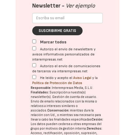
Newsletter -
Ver ejemplo
SUSCRIBIRME GRATIS
Marcar todos
Autorizo el envío de newsletters y
avisos informativos personalizados de
interempresas.net
Autorizo el envío de comunicaciones
de terceros vía interempresas.net
He leído y acepto el
Aviso Legal
y la
Política de Protección de Datos
Responsable:
Interempresas Media, S.L.U.
Finalidades:
Suscripción a nuestra(s)
newsletter(s). Gestión de cuenta de usuario.
Envío de emails relacionados con la misma o
relativos a intereses similares o
asociados.
Conservación:
mientras dure la
relación con Ud., o mientras sea necesario para
llevar a cabo las finalidades especificadas
Cesión:
Los datos pueden cederse a otras
empresas del
grupo
por motivos de gestión interna.
Derechos:
Acceso, rectificación, oposición, supresión,