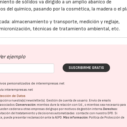
miento de sólidos va dirigido a un amplio abanico de
los del químico, pasando por la cosmética, la madera o el pl
icada: almacenamiento y transporte, medición y reglaje,
 micronización, técnicas de tratamiento ambiental, etc.
Ver ejemplo
SUSCRIBIRME GRATIS
ativos personalizados de interempresas.net
vía interempresas.net
otección de Datos
pción a nuestra(s) newsletter(s). Gestión de cuenta de usuario. Envío de emails
o asociados.
Conservación:
mientras dure la relación con Ud., o mientras sea necesario para
ueden cederse a otras
empresas del grupo
por motivos de gestión interna.
Derechos:
imitación del tratatamiento y decisiones automatizadas:
contacte con nuestro DPD
. Si
nte, puede presentar reclamación ante la
AEPD
.
Más información:
Política de Protección de