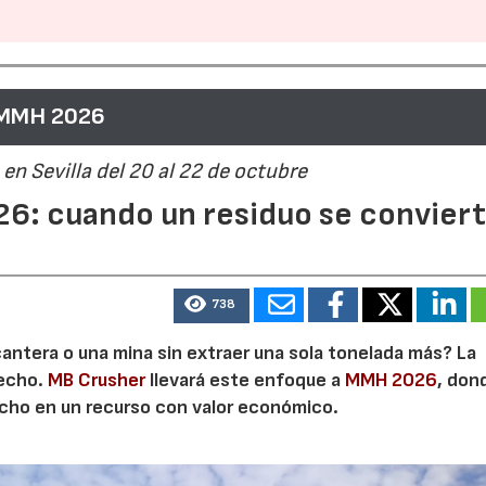
 MMH 2026
en Sevilla del 20 al 22 de octubre
6: cuando un residuo se convier
738
cantera o una mina sin extraer una sola tonelada más? La
secho.
MB Crusher
llevará este enfoque a
MMH 2026
, don
echo en un recurso con valor económico.