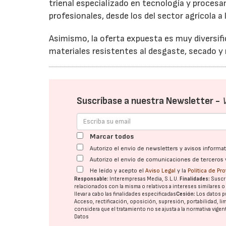
trienal especializado en tecnología y procesa
profesionales, desde los del sector agrícola a 
Asimismo, la oferta expuesta es muy diversif
materiales resistentes al desgaste, secado y
Suscríbase a nuestra Newsletter -
Marcar todos
Autorizo el envío de newsletters y avisos inform
Autorizo el envío de comunicaciones de terceros 
He leído y acepto el
Aviso Legal
y la
Política de Pr
Responsable:
Interempresas Media, S.L.U.
Finalidades:
Suscri
relacionados con la misma o relativos a intereses similares 
llevar a cabo las finalidades especificadas
Cesión:
Los datos p
Acceso, rectificación, oposición, supresión, portabilidad, l
considera que el tratamiento no se ajusta a la normativa vige
Datos