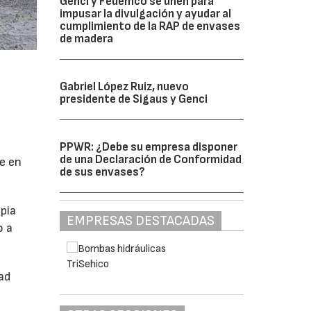
Genci y Fedemco se unen para
impusar la divulgación y ayudar al
cumplimiento de la RAP de envases
de madera
Gabriel López Ruiz, nuevo
presidente de Sigaus y Genci
PPWR: ¿Debe su empresa disponer
de una Declaración de Conformidad
se en
de sus envases?
pia
EMPRESAS DESTACADAS
o a
ad