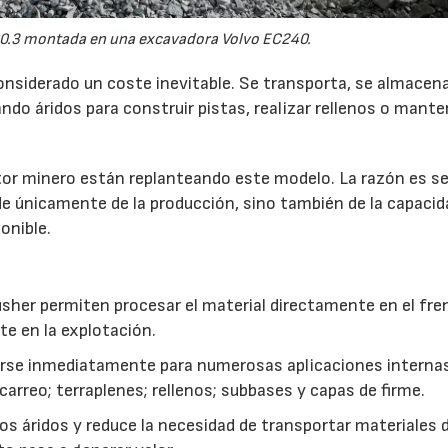
0.3 montada en una excavadora Volvo EC240.
21/07/2026
28/07/202
onsiderado un coste inevitable. Se transporta, se almacen
do áridos para construir pistas, realizar rellenos o mante
r minero están replanteando este modelo. La razón es sen
de únicamente de la producción, sino también de la capacid
onible.
usher permiten procesar el material directamente en el fre
te en la explotación.
izarse inmediatamente para numerosas aplicaciones interna
rreo; terraplenes; rellenos; subbases y capas de firme.
s áridos y reduce la necesidad de transportar materiales 