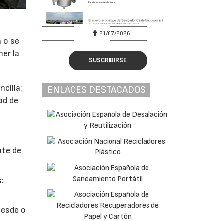
6
21/07/2026
a o se
ner la
SUSCRIBIRSE
cilla:
ENLACES DESTACADOS
ad de
nte de
s:
desde o