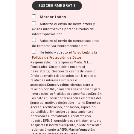
SUSCRIBIRME GRATIS
Marcar todos
Autorizo el envío de newsletters y
avisos informativos personalizados de
interempresas.net
Autorizo el envío de comunicaciones
de terceros vía interempresas.net
He leído y acepto el
Aviso Legal
y la
Política de Protección de Datos
Responsable:
Interempresas Media, S.L.U.
Finalidades:
Suscripción a nuestra(s)
newsletter(s). Gestión de cuenta de usuario.
Envío de emails relacionados con la misma o
relativos a intereses similares o
asociados.
Conservación:
mientras dure la
relación con Ud., o mientras sea necesario para
llevar a cabo las finalidades especificadas
Cesión:
Los datos pueden cederse a otras
empresas del
grupo
por motivos de gestión interna.
Derechos:
Acceso, rectificación, oposición, supresión,
portabilidad, limitación del tratatamiento y
decisiones automatizadas:
contacte con
nuestro DPD
. Si considera que el tratamiento no
se ajusta a la normativa vigente, puede presentar
reclamación ante la
AEPD
.
Más información: