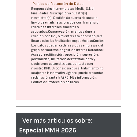
Política de Protección de Datos
Responsable:
Interempresas Media, S.L.U.
Finalidades:
Suscripción a nuestra(s)
newsletter(s). Gestión de cuenta de usuario.
Envío de emails relacionados con la misma o
relativos a intereses similares o
asociados.
Conservación:
mientras dure la
relación con Ud., o mientras sea necesario para
llevar a cabo las finalidades especificadas
Cesión:
Los datos pueden cederse a otras
empresas del
grupo
por motivos de gestión interna.
Derechos:
Acceso, rectificación, oposición, supresión,
portabilidad, limitación del tratatamiento y
decisiones automatizadas:
contacte con
nuestro DPD
. Si considera que el tratamiento no
se ajusta a la normativa vigente, puede presentar
reclamación ante la
AEPD
.
Más información:
Política de Protección de Datos
Ver más artículos sobre:
Especial MMH 2026