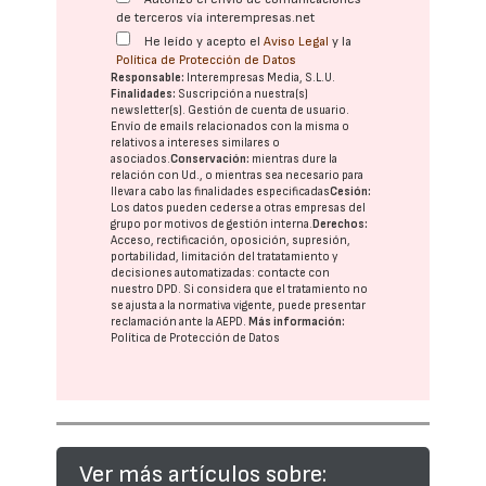
de terceros vía interempresas.net
He leído y acepto el
Aviso Legal
y la
Política de Protección de Datos
Responsable:
Interempresas Media, S.L.U.
Finalidades:
Suscripción a nuestra(s)
newsletter(s). Gestión de cuenta de usuario.
Envío de emails relacionados con la misma o
relativos a intereses similares o
asociados.
Conservación:
mientras dure la
relación con Ud., o mientras sea necesario para
llevar a cabo las finalidades especificadas
Cesión:
Los datos pueden cederse a otras
empresas del
grupo
por motivos de gestión interna.
Derechos:
Acceso, rectificación, oposición, supresión,
portabilidad, limitación del tratatamiento y
decisiones automatizadas:
contacte con
nuestro DPD
. Si considera que el tratamiento no
se ajusta a la normativa vigente, puede presentar
reclamación ante la
AEPD
.
Más información:
Política de Protección de Datos
Ver más artículos sobre: