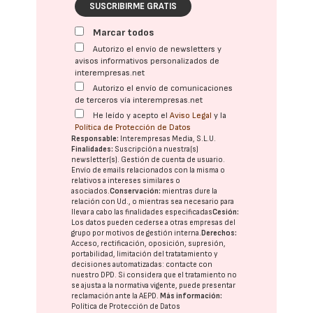
SUSCRIBIRME GRATIS
Marcar todos
Autorizo el envío de newsletters y
avisos informativos personalizados de
interempresas.net
Autorizo el envío de comunicaciones
de terceros vía interempresas.net
He leído y acepto el
Aviso Legal
y la
Política de Protección de Datos
Responsable:
Interempresas Media, S.L.U.
Finalidades:
Suscripción a nuestra(s)
newsletter(s). Gestión de cuenta de usuario.
Envío de emails relacionados con la misma o
relativos a intereses similares o
asociados.
Conservación:
mientras dure la
relación con Ud., o mientras sea necesario para
llevar a cabo las finalidades especificadas
Cesión:
Los datos pueden cederse a otras
empresas del
grupo
por motivos de gestión interna.
Derechos:
Acceso, rectificación, oposición, supresión,
portabilidad, limitación del tratatamiento y
decisiones automatizadas:
contacte con
nuestro DPD
. Si considera que el tratamiento no
se ajusta a la normativa vigente, puede presentar
reclamación ante la
AEPD
.
Más información:
Política de Protección de Datos