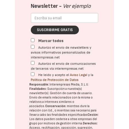
Newsletter -
Ver ejemplo
SUSCRIBIRME GRATIS
Marcar todos
Autorizo el envío de newsletters y
avisos informativos personalizados de
interempresas.net
Autorizo el envío de comunicaciones
de terceros vía interempresas.net
He leído y acepto el
Aviso Legal
y la
Política de Protección de Datos
Responsable:
Interempresas Media, S.L.U.
Finalidades:
Suscripción a nuestra(s)
newsletter(s). Gestión de cuenta de usuario.
Envío de emails relacionados con la misma o
relativos a intereses similares o
asociados.
Conservación:
mientras dure la
relación con Ud., o mientras sea necesario para
llevar a cabo las finalidades especificadas
Cesión:
Los datos pueden cederse a otras
empresas del
grupo
por motivos de gestión interna.
Derechos:
Acceso, rectificación, oposición, supresión,