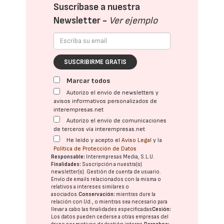
Suscríbase a nuestra
Newsletter -
Ver ejemplo
SUSCRIBIRME GRATIS
Marcar todos
Autorizo el envío de newsletters y
avisos informativos personalizados de
interempresas.net
Autorizo el envío de comunicaciones
de terceros vía interempresas.net
He leído y acepto el
Aviso Legal
y la
Política de Protección de Datos
Responsable:
Interempresas Media, S.L.U.
Finalidades:
Suscripción a nuestra(s)
newsletter(s). Gestión de cuenta de usuario.
Envío de emails relacionados con la misma o
relativos a intereses similares o
asociados.
Conservación:
mientras dure la
relación con Ud., o mientras sea necesario para
llevar a cabo las finalidades especificadas
Cesión:
Los datos pueden cederse a otras
empresas del