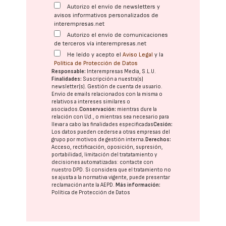
Autorizo el envío de newsletters y
avisos informativos personalizados de
interempresas.net
Autorizo el envío de comunicaciones
de terceros vía interempresas.net
He leído y acepto el
Aviso Legal
y la
Política de Protección de Datos
Responsable:
Interempresas Media, S.L.U.
Finalidades:
Suscripción a nuestra(s)
newsletter(s). Gestión de cuenta de usuario.
Envío de emails relacionados con la misma o
relativos a intereses similares o
asociados.
Conservación:
mientras dure la
relación con Ud., o mientras sea necesario para
llevar a cabo las finalidades especificadas
Cesión:
Los datos pueden cederse a otras
empresas del
grupo
por motivos de gestión interna.
Derechos:
Acceso, rectificación, oposición, supresión,
portabilidad, limitación del tratatamiento y
decisiones automatizadas:
contacte con
nuestro DPD
. Si considera que el tratamiento no
se ajusta a la normativa vigente, puede presentar
reclamación ante la
AEPD
.
Más información:
Política de Protección de Datos