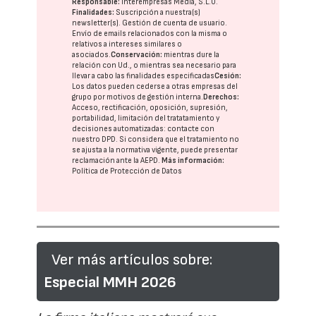
Responsable:
Interempresas Media, S.L.U.
Finalidades:
Suscripción a nuestra(s)
newsletter(s). Gestión de cuenta de usuario.
Envío de emails relacionados con la misma o
relativos a intereses similares o
asociados.
Conservación:
mientras dure la
relación con Ud., o mientras sea necesario para
llevar a cabo las finalidades especificadas
Cesión:
Los datos pueden cederse a otras
empresas del
grupo
por motivos de gestión interna.
Derechos:
Acceso, rectificación, oposición, supresión,
portabilidad, limitación del tratatamiento y
decisiones automatizadas:
contacte con
nuestro DPD
. Si considera que el tratamiento no
se ajusta a la normativa vigente, puede presentar
reclamación ante la
AEPD
.
Más información:
Política de Protección de Datos
Ver más artículos sobre:
Especial MMH 2026