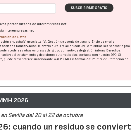
SUSCRIBIRME GRATIS
21/07/2026
28/07/202
ativos personalizados de interempresas.net
vía interempresas.net
otección de Datos
pción a nuestra(s) newsletter(s). Gestión de cuenta de usuario. Envío de emails
o asociados.
Conservación:
mientras dure la relación con Ud., o mientras sea necesario para
ueden cederse a otras
empresas del grupo
por motivos de gestión interna.
Derechos:
imitación del tratatamiento y decisiones automatizadas:
contacte con nuestro DPD
. Si
nte, puede presentar reclamación ante la
AEPD
.
Más información:
Política de Protección de
 MMH 2026
en Sevilla del 20 al 22 de octubre
6: cuando un residuo se convier