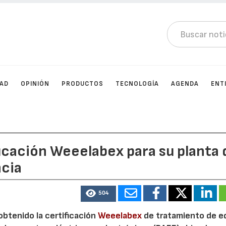
DAD
OPINIÓN
PRODUCTOS
TECNOLOGÍA
AGENDA
ENT
ficación Weeelabex para su planta 
ncia
504
 obtenido la certificación
Weeelabex
de tratamiento de e