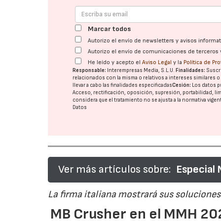
Marcar todos
Autorizo el envío de newsletters y avisos inform
Autorizo el envío de comunicaciones de terceros 
He leído y acepto el
Aviso Legal
y la
Política de Pr
Responsable:
Interempresas Media, S.L.U.
Finalidades:
Suscri
relacionados con la misma o relativos a intereses similares 
llevar a cabo las finalidades especificadas
Cesión:
Los datos p
Acceso, rectificación, oposición, supresión, portabilidad, l
considera que el tratamiento no se ajusta a la normativa vige
Datos
Ver más artículos sobre:
Especial
La firma italiana mostrará sus soluciones 
MB Crusher en el MMH 202