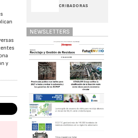
CRIBADORAS
as
plican
NEWSLETTERS
versas
scentes
iona
ón y