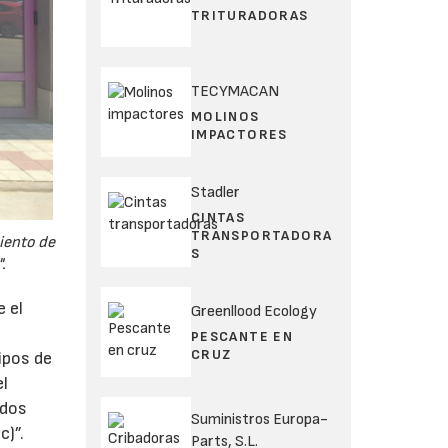
TRITURADORAS
TECYMACAN
MOLINOS
IMPACTORES
Stadler
CINTAS
TRANSPORTADORA
miento de
S
.
e el
Greenllood Ecology
PESCANTE EN
CRUZ
ipos de
el
idos
Suministros Europa-
c)”.
Parts, S.L.