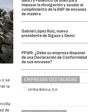
Genci y Fedemco se unen para
impusar la divulgación y ayudar al
cumplimiento de la RAP de envases
de madera
Gabriel López Ruiz, nuevo
presidente de Sigaus y Genci
PPWR: ¿Debe su empresa disponer
de una Declaración de Conformidad
de sus envases?
EMPRESAS DESTACADAS
a o se
ner la
cilla:
ad de