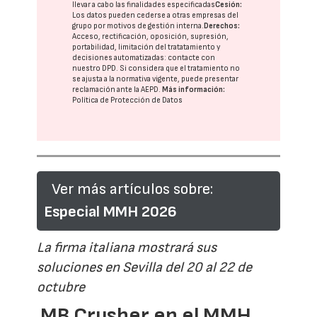
llevar a cabo las finalidades especificadas
Cesión:
Los datos pueden cederse a otras
empresas del
grupo
por motivos de gestión interna.
Derechos:
Acceso, rectificación, oposición, supresión,
portabilidad, limitación del tratatamiento y
decisiones automatizadas:
contacte con
nuestro DPD
. Si considera que el tratamiento no
se ajusta a la normativa vigente, puede presentar
reclamación ante la
AEPD
.
Más información:
Política de Protección de Datos
Ver más artículos sobre:
Especial MMH 2026
La firma italiana mostrará sus
soluciones en Sevilla del 20 al 22 de
octubre
MB Crusher en el MMH