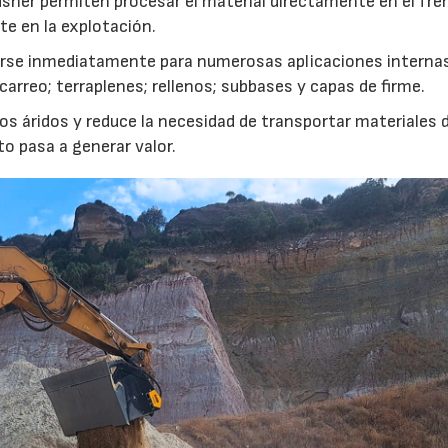
usher permiten procesar el material directamente en el fre
te en la explotación.
izarse inmediatamente para numerosas aplicaciones interna
rreo; terraplenes; rellenos; subbases y capas de firme.
s áridos y reduce la necesidad de transportar materiales 
to pasa a generar valor.