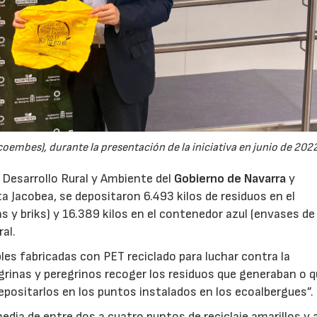
embes), durante la presentación de la iniciativa en junio de 2022
 Desarrollo Rural y Ambiente del
Gobierno de Navarra
y
ta Jacobea, se depositaron 6.493 kilos de residuos en el
s y briks) y 16.389 kilos en el contenedor azul (envases de
al.
bles fabricadas con PET reciclado para luchar contra la
egrinas y peregrinos recoger los residuos que generaban o q
depositarlos en los puntos instalados en los ecoalbergues”.
ia de entre dos a cuatro puntos de reciclaje amarillos y 