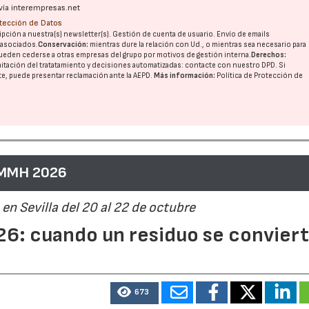
vía interempresas.net
otección de Datos
pción a nuestra(s) newsletter(s). Gestión de cuenta de usuario. Envío de emails
o asociados.
Conservación:
mientras dure la relación con Ud., o mientras sea necesario para
28/07/2026
21/
ueden cederse a otras
empresas del grupo
por motivos de gestión interna.
Derechos:
imitación del tratatamiento y decisiones automatizadas:
contacte con nuestro DPD
. Si
nte, puede presentar reclamación ante la
AEPD
.
Más información:
Política de Protección de
 MMH 2026
en Sevilla del 20 al 22 de octubre
6: cuando un residuo se convier
673