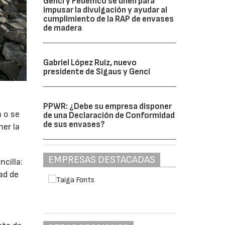
Genci y Fedemco se unen para
impusar la divulgación y ayudar al
cumplimiento de la RAP de envases
de madera
Gabriel López Ruiz, nuevo
presidente de Sigaus y Genci
PPWR: ¿Debe su empresa disponer
a o se
de una Declaración de Conformidad
de sus envases?
ner la
EMPRESAS DESTACADAS
cilla:
ad de