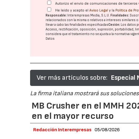
Autorizo el envío de comunicaciones de terceros 
He leído y acepto el
Aviso Legal
y la
Política de Pr
Responsable:
Interempresas Media, S.L.U.
Finalidades:
Suscri
relacionados con la misma o relativos a intereses similares 
21/07/2026
llevar a cabo las finalidades especificadas
Cesión:
Los datos p
Acceso, rectificación, oposición, supresión, portabilidad, l
considera que el tratamiento no se ajusta a la normativa vige
Datos
Ver más artículos sobre:
Especial
La firma italiana mostrará sus soluciones 
MB Crusher en el MMH 202
en el mayor recurso
Redacción Interempresas
05/08/2026