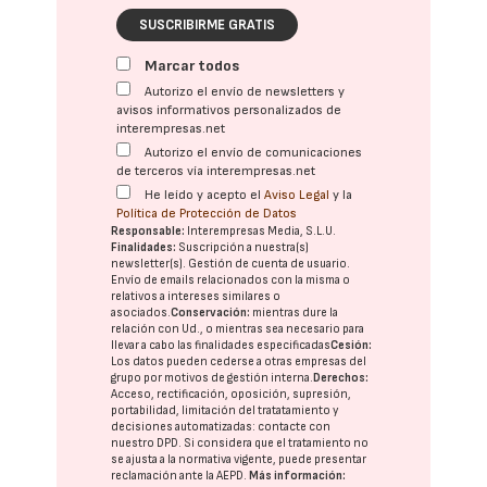
SUSCRIBIRME GRATIS
Marcar todos
Autorizo el envío de newsletters y
avisos informativos personalizados de
interempresas.net
Autorizo el envío de comunicaciones
de terceros vía interempresas.net
He leído y acepto el
Aviso Legal
y la
Política de Protección de Datos
Responsable:
Interempresas Media, S.L.U.
Finalidades:
Suscripción a nuestra(s)
newsletter(s). Gestión de cuenta de usuario.
Envío de emails relacionados con la misma o
relativos a intereses similares o
asociados.
Conservación:
mientras dure la
relación con Ud., o mientras sea necesario para
llevar a cabo las finalidades especificadas
Cesión:
Los datos pueden cederse a otras
empresas del
grupo
por motivos de gestión interna.
Derechos:
Acceso, rectificación, oposición, supresión,
portabilidad, limitación del tratatamiento y
decisiones automatizadas:
contacte con
nuestro DPD
. Si considera que el tratamiento no
se ajusta a la normativa vigente, puede presentar
reclamación ante la
AEPD
.
Más información: