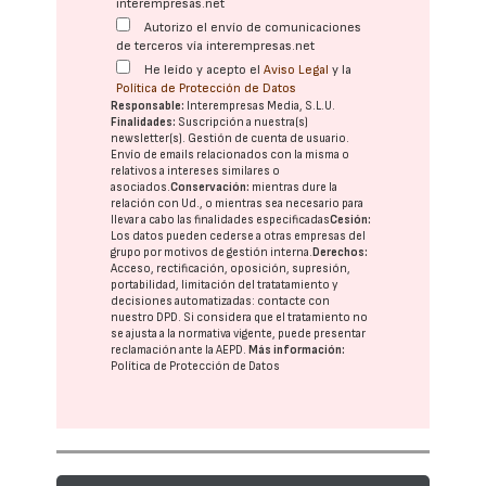
interempresas.net
Autorizo el envío de comunicaciones
de terceros vía interempresas.net
He leído y acepto el
Aviso Legal
y la
Política de Protección de Datos
Responsable:
Interempresas Media, S.L.U.
Finalidades:
Suscripción a nuestra(s)
newsletter(s). Gestión de cuenta de usuario.
Envío de emails relacionados con la misma o
relativos a intereses similares o
asociados.
Conservación:
mientras dure la
relación con Ud., o mientras sea necesario para
llevar a cabo las finalidades especificadas
Cesión:
Los datos pueden cederse a otras
empresas del
grupo
por motivos de gestión interna.
Derechos:
Acceso, rectificación, oposición, supresión,
portabilidad, limitación del tratatamiento y
decisiones automatizadas:
contacte con
nuestro DPD
. Si considera que el tratamiento no
se ajusta a la normativa vigente, puede presentar
reclamación ante la
AEPD
.
Más información:
Política de Protección de Datos