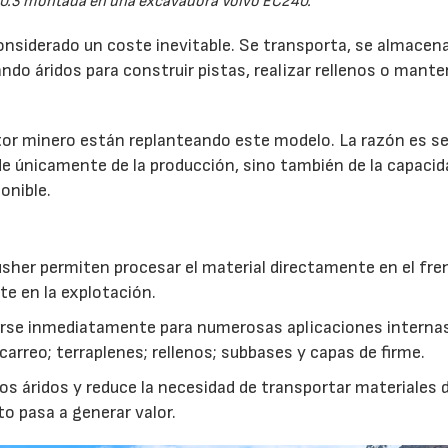
0.3 montada en una excavadora Volvo EC240.
onsiderado un coste inevitable. Se transporta, se almacen
do áridos para construir pistas, realizar rellenos o mante
r minero están replanteando este modelo. La razón es sen
de únicamente de la producción, sino también de la capacid
onible.
usher permiten procesar el material directamente en el fre
te en la explotación.
izarse inmediatamente para numerosas aplicaciones interna
rreo; terraplenes; rellenos; subbases y capas de firme.
s áridos y reduce la necesidad de transportar materiales 
to pasa a generar valor.