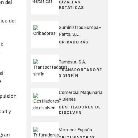
ón del
CIZALLAS
ESTÁTICAS
ico del
Suministros Europa-
Parts, S.L.
CRIBADORAS
se
.
Tamesur, S.A.
TRANSPORTADORE
sí
S SINFÍN
s
Comercial Maquinaria
xpulsión
y Bienes
DESTILADORES DE
dad y
DISOLVEN
Vermeer España
gran
TRITURADORAS