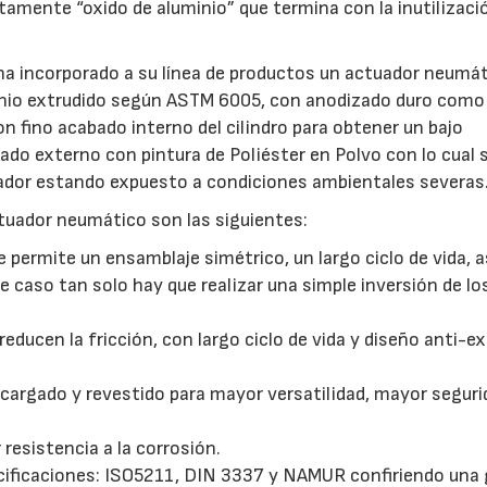
amente “oxido de aluminio” que termina con la inutilizaci
a incorporado a su línea de productos un actuador neumát
minio extrudido según ASTM 6005, con anodizado duro como
on fino acabado interno del cilindro para obtener un bajo
tado externo con pintura de Poliéster en Polvo con lo cual 
uador estando expuesto a condiciones ambientales severas
tuador neumático son las siguientes:
 permite un ensamblaje simétrico, un largo ciclo de vida, a
 caso tan solo hay que realizar una simple inversión de lo
reducen la fricción, con largo ciclo de vida y diseño anti-e
ecargado y revestido para mayor versatilidad, mayor seguri
 resistencia a la corrosión.
cificaciones: ISO5211, DIN 3337 y NAMUR confiriendo una 