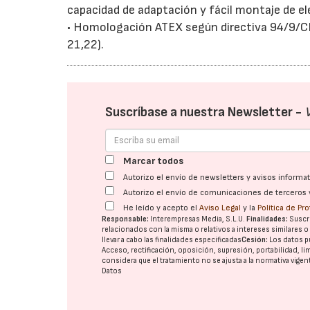
capacidad de adaptación y fácil montaje de ele
• Homologación ATEX según directiva 94/9/CE 
21,22).
Suscríbase a nuestra Newsletter -
Marcar todos
Autorizo el envío de newsletters y avisos inform
Autorizo el envío de comunicaciones de terceros 
He leído y acepto el
Aviso Legal
y la
Política de Pr
Responsable:
Interempresas Media, S.L.U.
Finalidades:
Suscri
relacionados con la misma o relativos a intereses similares 
llevar a cabo las finalidades especificadas
Cesión:
Los datos p
Acceso, rectificación, oposición, supresión, portabilidad, l
considera que el tratamiento no se ajusta a la normativa vige
Datos