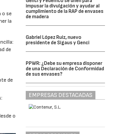
Genci y Fedemco se unen para
impusar la divulgación y ayudar al
cumplimiento de la RAP de envases
a o se
de madera
ner la
Gabriel López Ruiz, nuevo
cilla:
presidente de Sigaus y Genci
ad de
PPWR: ¿Debe su empresa disponer
de una Declaración de Conformidad
de sus envases?
nte de
EMPRESAS DESTACADAS
s:
desde o