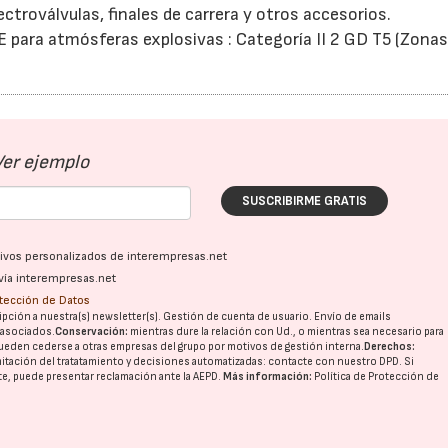
ctroválvulas, finales de carrera y otros accesorios.
para atmósferas explosivas : Categoría II 2 GD T5 (Zonas 
Ver ejemplo
SUSCRIBIRME GRATIS
ativos personalizados de interempresas.net
vía interempresas.net
otección de Datos
pción a nuestra(s) newsletter(s). Gestión de cuenta de usuario. Envío de emails
o asociados.
Conservación:
mientras dure la relación con Ud., o mientras sea necesario para
ueden cederse a otras
empresas del grupo
por motivos de gestión interna.
Derechos:
imitación del tratatamiento y decisiones automatizadas:
contacte con nuestro DPD
. Si
nte, puede presentar reclamación ante la
AEPD
.
Más información:
Política de Protección de