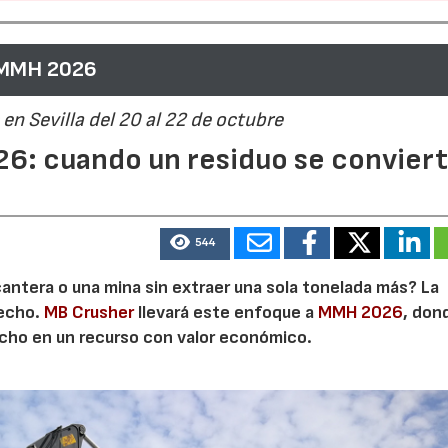
 MMH 2026
21/07/2026
28/07/202
en Sevilla del 20 al 22 de octubre
6: cuando un residuo se convier
544
cantera o una mina sin extraer una sola tonelada más? La
secho.
MB Crusher
llevará este enfoque a
MMH 2026
, don
echo en un recurso con valor económico.