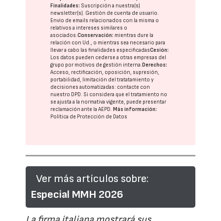
Finalidades:
Suscripción a nuestra(s)
newsletter(s). Gestión de cuenta de usuario.
Envío de emails relacionados con la misma o
relativos a intereses similares o
asociados.
Conservación:
mientras dure la
relación con Ud., o mientras sea necesario para
llevar a cabo las finalidades especificadas
Cesión:
Los datos pueden cederse a otras
empresas del
grupo
por motivos de gestión interna.
Derechos:
Acceso, rectificación, oposición, supresión,
portabilidad, limitación del tratatamiento y
decisiones automatizadas:
contacte con
nuestro DPD
. Si considera que el tratamiento no
se ajusta a la normativa vigente, puede presentar
reclamación ante la
AEPD
.
Más información:
Política de Protección de Datos
Ver más artículos sobre:
Especial MMH 2026
La firma italiana mostrará sus