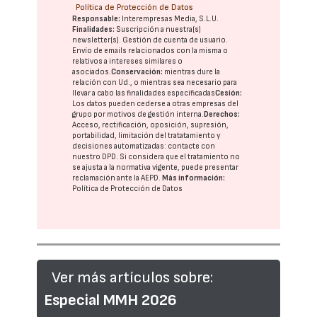
Política de Protección de Datos
Responsable:
Interempresas Media, S.L.U.
Finalidades:
Suscripción a nuestra(s)
newsletter(s). Gestión de cuenta de usuario.
Envío de emails relacionados con la misma o
relativos a intereses similares o
asociados.
Conservación:
mientras dure la
relación con Ud., o mientras sea necesario para
llevar a cabo las finalidades especificadas
Cesión:
Los datos pueden cederse a otras
empresas del
grupo
por motivos de gestión interna.
Derechos:
Acceso, rectificación, oposición, supresión,
portabilidad, limitación del tratatamiento y
decisiones automatizadas:
contacte con
nuestro DPD
. Si considera que el tratamiento no
se ajusta a la normativa vigente, puede presentar
reclamación ante la
AEPD
.
Más información:
Política de Protección de Datos
Ver más artículos sobre:
Especial MMH 2026