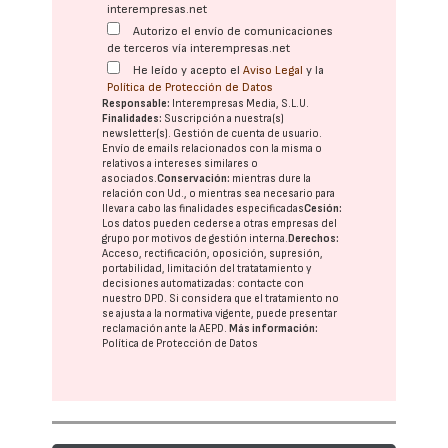
interempresas.net
Autorizo el envío de comunicaciones
de terceros vía interempresas.net
He leído y acepto el
Aviso Legal
y la
Política de Protección de Datos
Responsable:
Interempresas Media, S.L.U.
Finalidades:
Suscripción a nuestra(s)
newsletter(s). Gestión de cuenta de usuario.
Envío de emails relacionados con la misma o
relativos a intereses similares o
asociados.
Conservación:
mientras dure la
relación con Ud., o mientras sea necesario para
llevar a cabo las finalidades especificadas
Cesión:
Los datos pueden cederse a otras
empresas del
grupo
por motivos de gestión interna.
Derechos:
Acceso, rectificación, oposición, supresión,
portabilidad, limitación del tratatamiento y
decisiones automatizadas:
contacte con
nuestro DPD
. Si considera que el tratamiento no
se ajusta a la normativa vigente, puede presentar
reclamación ante la
AEPD
.
Más información:
Política de Protección de Datos