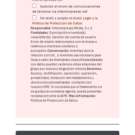
Autorizo el envío de comunicaciones
de terceros vía interempresas.net
He leído y acepto el
Aviso Legal
y la
Política de Protección de Datos
Responsable:
Interempresas Media, S.L.U.
Finalidades:
Suscripción a nuestra(s)
newsletter(s). Gestión de cuenta de usuario.
Envío de emails relacionados con la misma o
relativos a intereses similares o
asociados.
Conservación:
mientras dure la
relación con Ud., o mientras sea necesario para
llevar a cabo las finalidades especificadas
Cesión:
Los datos pueden cederse a otras
empresas del
grupo
por motivos de gestión interna.
Derechos:
Acceso, rectificación, oposición, supresión,
portabilidad, limitación del tratatamiento y
decisiones automatizadas:
contacte con
nuestro DPD
. Si considera que el tratamiento no
se ajusta a la normativa vigente, puede presentar
reclamación ante la
AEPD
.
Más información:
Política de Protección de Datos