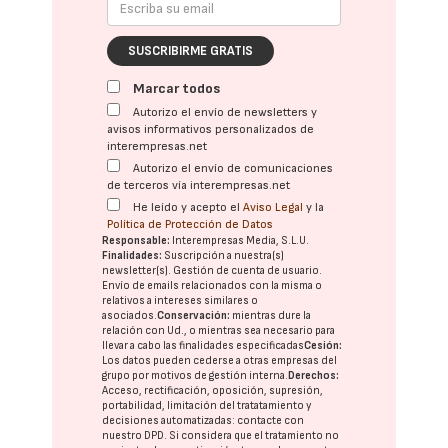
SUSCRIBIRME GRATIS
Marcar todos
Autorizo el envío de newsletters y
avisos informativos personalizados de
interempresas.net
Autorizo el envío de comunicaciones
de terceros vía interempresas.net
He leído y acepto el
Aviso Legal
y la
Política de Protección de Datos
Responsable:
Interempresas Media, S.L.U.
Finalidades:
Suscripción a nuestra(s)
newsletter(s). Gestión de cuenta de usuario.
Envío de emails relacionados con la misma o
relativos a intereses similares o
asociados.
Conservación:
mientras dure la
relación con Ud., o mientras sea necesario para
llevar a cabo las finalidades especificadas
Cesión:
Los datos pueden cederse a otras
empresas del
grupo
por motivos de gestión interna.
Derechos:
Acceso, rectificación, oposición, supresión,
portabilidad, limitación del tratatamiento y
decisiones automatizadas:
contacte con
nuestro DPD
. Si considera que el tratamiento no