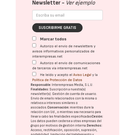
Newsletter -
Ver ejemplo
SUSCRIBIRME GRATIS
Marcar todos
Autorizo el envío de newsletters y
avisos informativos personalizados de
interempresas.net
Autorizo el envío de comunicaciones
de terceros vía interempresas.net
He leído y acepto el
Aviso Legal
y la
Política de Protección de Datos
Responsable:
Interempresas Media, S.L.U.
Finalidades:
Suscripción a nuestra(s)
newsletter(s). Gestión de cuenta de usuario.
Envío de emails relacionados con la misma o
relativos a intereses similares o
asociados.
Conservación:
mientras dure la
relación con Ud., o mientras sea necesario para
llevar a cabo las finalidades especificadas
Cesión:
Los datos pueden cederse a otras
empresas del
grupo
por motivos de gestión interna.
Derechos:
Acceso, rectificación, oposición, supresión,
portabilidad, limitación del tratatamiento y