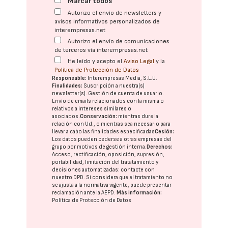
Marcar todos
Autorizo el envío de newsletters y
avisos informativos personalizados de
interempresas.net
Autorizo el envío de comunicaciones
de terceros vía interempresas.net
He leído y acepto el
Aviso Legal
y la
Política de Protección de Datos
Responsable:
Interempresas Media, S.L.U.
Finalidades:
Suscripción a nuestra(s)
newsletter(s). Gestión de cuenta de usuario.
Envío de emails relacionados con la misma o
relativos a intereses similares o
asociados.
Conservación:
mientras dure la
relación con Ud., o mientras sea necesario para
llevar a cabo las finalidades especificadas
Cesión:
Los datos pueden cederse a otras
empresas del
grupo
por motivos de gestión interna.
Derechos:
Acceso, rectificación, oposición, supresión,
portabilidad, limitación del tratatamiento y
decisiones automatizadas:
contacte con
nuestro DPD
. Si considera que el tratamiento no
se ajusta a la normativa vigente, puede presentar
reclamación ante la
AEPD
.
Más información:
Política de Protección de Datos