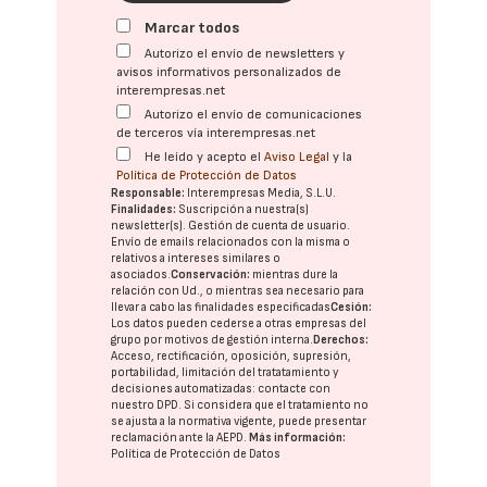
Marcar todos
Autorizo el envío de newsletters y
avisos informativos personalizados de
interempresas.net
Autorizo el envío de comunicaciones
de terceros vía interempresas.net
He leído y acepto el
Aviso Legal
y la
Política de Protección de Datos
Responsable:
Interempresas Media, S.L.U.
Finalidades:
Suscripción a nuestra(s)
newsletter(s). Gestión de cuenta de usuario.
Envío de emails relacionados con la misma o
relativos a intereses similares o
asociados.
Conservación:
mientras dure la
relación con Ud., o mientras sea necesario para
llevar a cabo las finalidades especificadas
Cesión:
Los datos pueden cederse a otras
empresas del
grupo
por motivos de gestión interna.
Derechos:
Acceso, rectificación, oposición, supresión,
portabilidad, limitación del tratatamiento y
decisiones automatizadas:
contacte con
nuestro DPD
. Si considera que el tratamiento no
se ajusta a la normativa vigente, puede presentar
reclamación ante la
AEPD
.
Más información:
Política de Protección de Datos