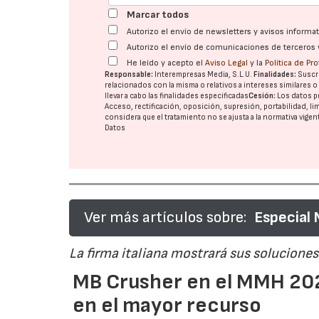
Marcar todos
Autorizo el envío de newsletters y avisos inform
Autorizo el envío de comunicaciones de terceros 
He leído y acepto el
Aviso Legal
y la
Política de Pr
Responsable:
Interempresas Media, S.L.U.
Finalidades:
Suscri
relacionados con la misma o relativos a intereses similares 
llevar a cabo las finalidades especificadas
Cesión:
Los datos p
Acceso, rectificación, oposición, supresión, portabilidad, l
considera que el tratamiento no se ajusta a la normativa vige
Datos
Ver más artículos sobre:
Especial
La firma italiana mostrará sus soluciones 
MB Crusher en el MMH 202
en el mayor recurso