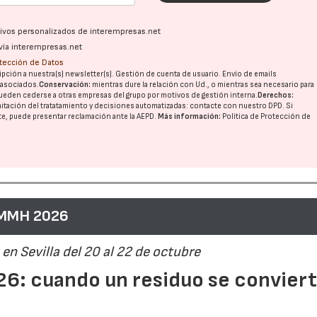
ativos personalizados de interempresas.net
vía interempresas.net
otección de Datos
pción a nuestra(s) newsletter(s). Gestión de cuenta de usuario. Envío de emails
o asociados.
Conservación:
mientras dure la relación con Ud., o mientras sea necesario para
ueden cederse a otras
empresas del grupo
por motivos de gestión interna.
Derechos:
imitación del tratatamiento y decisiones automatizadas:
contacte con nuestro DPD
. Si
nte, puede presentar reclamación ante la
AEPD
.
Más información:
Política de Protección de
 MMH 2026
en Sevilla del 20 al 22 de octubre
6: cuando un residuo se convier