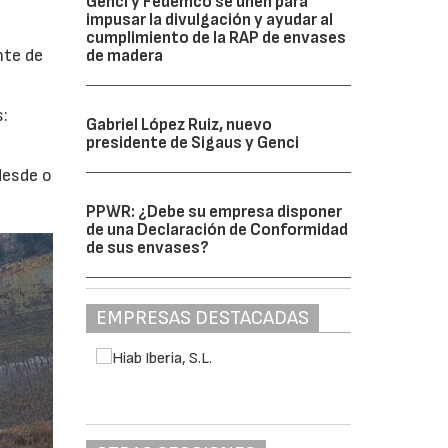
Genci y Fedemco se unen para
impusar la divulgación y ayudar al
cumplimiento de la RAP de envases
nte de
de madera
s:
Gabriel López Ruiz, nuevo
presidente de Sigaus y Genci
desde o
PPWR: ¿Debe su empresa disponer
de una Declaración de Conformidad
de sus envases?
EMPRESAS DESTACADAS