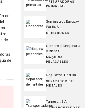
as
TRITURADORAS
PRIMARIAS
ión en
Suministros Europa-
del
Parts, S.L.
tes
CRIBADORAS
stro
ua de
Comercial Maquinaria
y Bienes
adoras
MÁQUINA
agua de
PELACABLES
Regulator-Cetrisa
SEPARADOR DE
METALES
Tamesur, S.A.
TRANSPORTADORE