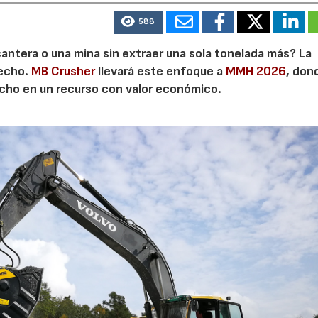
588
21/07/2026
28/07/202
cantera o una mina sin extraer una sola tonelada más? La
secho.
MB Crusher
llevará este enfoque a
MMH 2026
, don
echo en un recurso con valor económico.