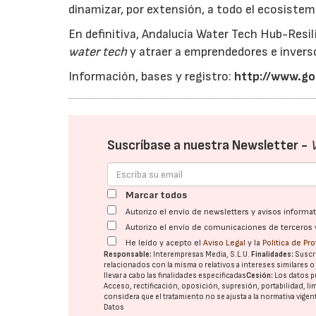
dinamizar, por extensión, a todo el ecosistem
En definitiva, Andalucía Water Tech Hub-Resi
water tech
y atraer a emprendedores e invers
Información, bases y registro:
http://www.g
Suscríbase a nuestra Newsletter -
Marcar todos
Autorizo el envío de newsletters y avisos inform
Autorizo el envío de comunicaciones de terceros 
He leído y acepto el
Aviso Legal
y la
Política de Pr
Responsable:
Interempresas Media, S.L.U.
Finalidades:
Suscri
relacionados con la misma o relativos a intereses similares 
llevar a cabo las finalidades especificadas
Cesión:
Los datos p
Acceso, rectificación, oposición, supresión, portabilidad, l
considera que el tratamiento no se ajusta a la normativa vige
Datos