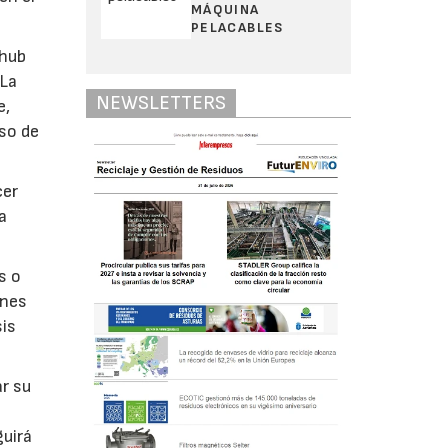
MÁQUINA
PELACABLES
 hub
 La
NEWSLETTERS
e,
so de
cer
a
s o
ones
sis
ar su
uirá