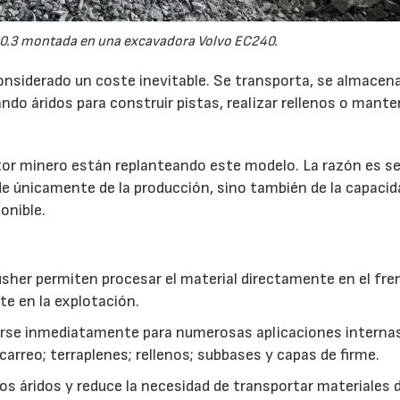
0.3 montada en una excavadora Volvo EC240.
onsiderado un coste inevitable. Se transporta, se almacen
do áridos para construir pistas, realizar rellenos o mante
r minero están replanteando este modelo. La razón es sen
de únicamente de la producción, sino también de la capacid
onible.
usher permiten procesar el material directamente en el fre
te en la explotación.
izarse inmediatamente para numerosas aplicaciones interna
rreo; terraplenes; rellenos; subbases y capas de firme.
s áridos y reduce la necesidad de transportar materiales 