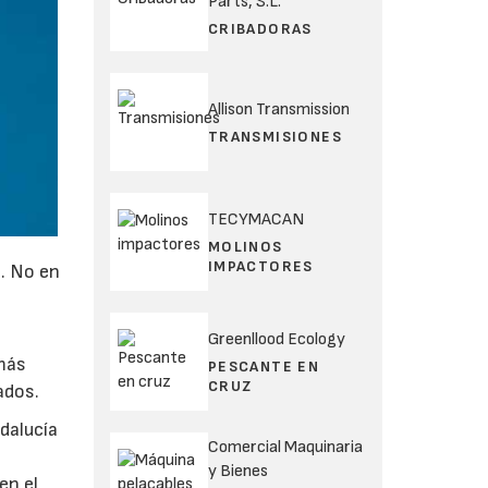
Parts, S.L.
CRIBADORAS
Allison Transmission
TRANSMISIONES
TECYMACAN
MOLINOS
IMPACTORES
a. No en
Greenllood Ecology
 más
PESCANTE EN
CRUZ
ados.
dalucía
Comercial Maquinaria
y Bienes
en el