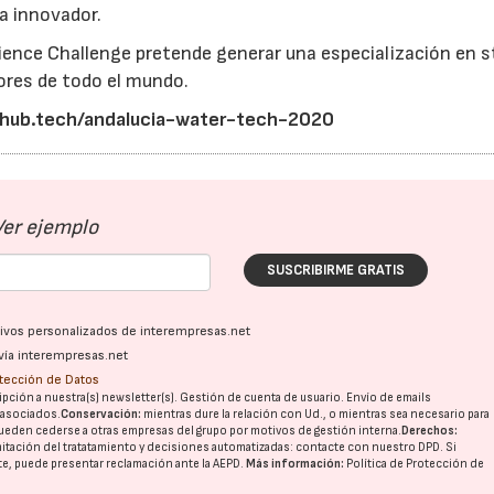
a innovador.
lience Challenge pretende generar una especialización en 
21/07/2026
28/07/202
ores de todo el mundo.
ohub.tech/andalucia-water-tech-2020
Ver ejemplo
SUSCRIBIRME GRATIS
ativos personalizados de interempresas.net
vía interempresas.net
otección de Datos
pción a nuestra(s) newsletter(s). Gestión de cuenta de usuario. Envío de emails
o asociados.
Conservación:
mientras dure la relación con Ud., o mientras sea necesario para
ueden cederse a otras
empresas del grupo
por motivos de gestión interna.
Derechos:
imitación del tratatamiento y decisiones automatizadas:
contacte con nuestro DPD
. Si
nte, puede presentar reclamación ante la
AEPD
.
Más información:
Política de Protección de