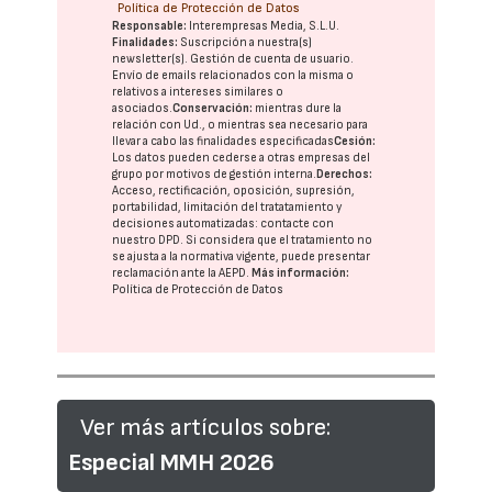
Política de Protección de Datos
Responsable:
Interempresas Media, S.L.U.
Finalidades:
Suscripción a nuestra(s)
newsletter(s). Gestión de cuenta de usuario.
Envío de emails relacionados con la misma o
relativos a intereses similares o
asociados.
Conservación:
mientras dure la
relación con Ud., o mientras sea necesario para
llevar a cabo las finalidades especificadas
Cesión:
Los datos pueden cederse a otras
empresas del
grupo
por motivos de gestión interna.
Derechos:
Acceso, rectificación, oposición, supresión,
portabilidad, limitación del tratatamiento y
decisiones automatizadas:
contacte con
nuestro DPD
. Si considera que el tratamiento no
se ajusta a la normativa vigente, puede presentar
reclamación ante la
AEPD
.
Más información:
Política de Protección de Datos
Ver más artículos sobre:
Especial MMH 2026