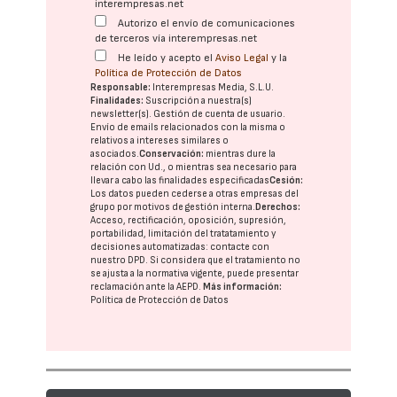
interempresas.net
Autorizo el envío de comunicaciones
de terceros vía interempresas.net
He leído y acepto el
Aviso Legal
y la
Política de Protección de Datos
Responsable:
Interempresas Media, S.L.U.
Finalidades:
Suscripción a nuestra(s)
newsletter(s). Gestión de cuenta de usuario.
Envío de emails relacionados con la misma o
relativos a intereses similares o
asociados.
Conservación:
mientras dure la
relación con Ud., o mientras sea necesario para
llevar a cabo las finalidades especificadas
Cesión:
Los datos pueden cederse a otras
empresas del
grupo
por motivos de gestión interna.
Derechos:
Acceso, rectificación, oposición, supresión,
portabilidad, limitación del tratatamiento y
decisiones automatizadas:
contacte con
nuestro DPD
. Si considera que el tratamiento no
se ajusta a la normativa vigente, puede presentar
reclamación ante la
AEPD
.
Más información:
Política de Protección de Datos