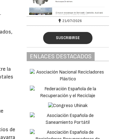
.
6
21/07/2026
rados,
SUSCRIBIRSE
ENLACES DESTACADOS
re la
ntales
ue
cios de
Navarra