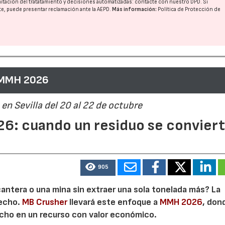
imitación del tratatamiento y decisiones automatizadas:
contacte con nuestro DPD
. Si
nte, puede presentar reclamación ante la
AEPD
.
Más información:
Política de Protección de
 MMH 2026
en Sevilla del 20 al 22 de octubre
6: cuando un residuo se convier
905
cantera o una mina sin extraer una sola tonelada más? La
secho.
MB Crusher
llevará este enfoque a
MMH 2026
, don
echo en un recurso con valor económico.