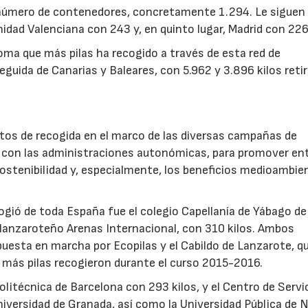
r número de contenedores, concretamente 1.294. Le siguen
idad Valenciana con 243 y, en quinto lugar, Madrid con 226
21/07/2026
28/07/202
ma que más pilas ha recogido a través de esta red de
uida de Canarias y Baleares, con 5.962 y 3.896 kilos reti
ntos de recogida en el marco de las diversas campañas de
o con las administraciones autonómicas, para promover ent
sostenibilidad y, especialmente, los beneficios medioambie
cogió de toda España fue el colegio Capellanía de Yábago de
 lanzaroteño Arenas Internacional, con 310 kilos. Ambos
, puesta en marcha por Ecopilas y el Cabildo de Lanzarote, q
e más pilas recogieron durante el curso 2015-2016.
itécnica de Barcelona con 293 kilos, y el Centro de Servi
iversidad de Granada, así como la Universidad Pública de 