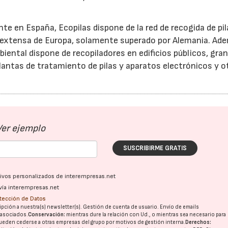
e en España, Ecopilas dispone de la red de recogida de pi
 extensa de Europa, solamente superado por Alemania. Ad
ental dispone de recopiladores en edificios públicos, gra
lantas de tratamiento de pilas y aparatos electrónicos y o
Ver ejemplo
SUSCRIBIRME GRATIS
ativos personalizados de interempresas.net
vía interempresas.net
otección de Datos
pción a nuestra(s) newsletter(s). Gestión de cuenta de usuario. Envío de emails
o asociados.
Conservación:
mientras dure la relación con Ud., o mientras sea necesario para
ueden cederse a otras
empresas del grupo
por motivos de gestión interna.
Derechos: