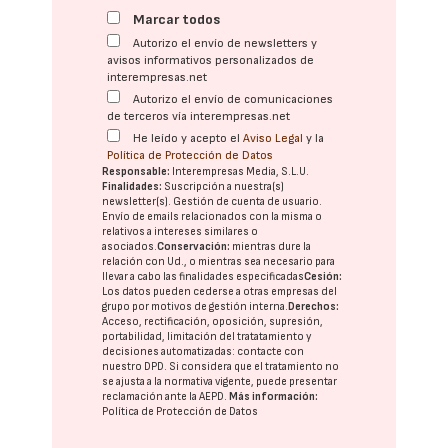
Marcar todos
Autorizo el envío de newsletters y
avisos informativos personalizados de
interempresas.net
Autorizo el envío de comunicaciones
de terceros vía interempresas.net
He leído y acepto el
Aviso Legal
y la
Política de Protección de Datos
Responsable:
Interempresas Media, S.L.U.
Finalidades:
Suscripción a nuestra(s)
newsletter(s). Gestión de cuenta de usuario.
Envío de emails relacionados con la misma o
relativos a intereses similares o
asociados.
Conservación:
mientras dure la
relación con Ud., o mientras sea necesario para
llevar a cabo las finalidades especificadas
Cesión:
Los datos pueden cederse a otras
empresas del
grupo
por motivos de gestión interna.
Derechos:
Acceso, rectificación, oposición, supresión,
portabilidad, limitación del tratatamiento y
decisiones automatizadas:
contacte con
nuestro DPD
. Si considera que el tratamiento no
se ajusta a la normativa vigente, puede presentar
reclamación ante la
AEPD
.
Más información:
Política de Protección de Datos