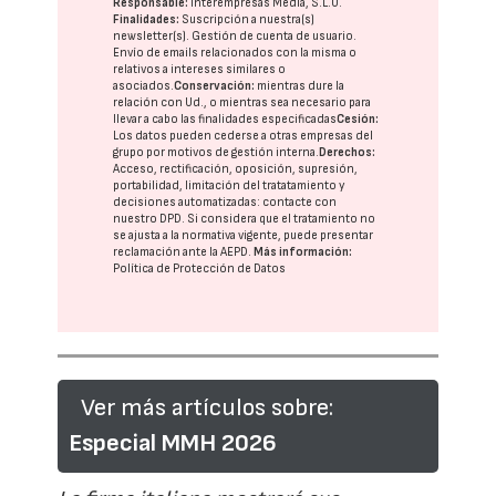
Responsable:
Interempresas Media, S.L.U.
Finalidades:
Suscripción a nuestra(s)
newsletter(s). Gestión de cuenta de usuario.
Envío de emails relacionados con la misma o
relativos a intereses similares o
asociados.
Conservación:
mientras dure la
relación con Ud., o mientras sea necesario para
llevar a cabo las finalidades especificadas
Cesión:
Los datos pueden cederse a otras
empresas del
grupo
por motivos de gestión interna.
Derechos:
Acceso, rectificación, oposición, supresión,
portabilidad, limitación del tratatamiento y
decisiones automatizadas:
contacte con
nuestro DPD
. Si considera que el tratamiento no
se ajusta a la normativa vigente, puede presentar
reclamación ante la
AEPD
.
Más información:
Política de Protección de Datos
Ver más artículos sobre:
Especial MMH 2026