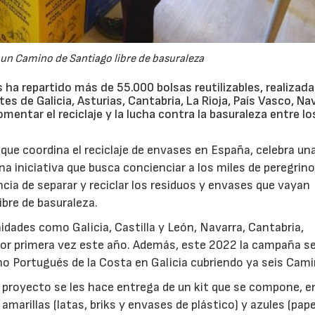
n Camino de Santiago libre de basuraleza
ha repartido más de 55.000 bolsas reutilizables, realizad
es de Galicia, Asturias, Cantabria, La Rioja, País Vasco, Na
mentar el reciclaje y la lucha contra la basuraleza entre lo
que coordina el reciclaje de envases en España, celebra un
Una iniciativa que busca concienciar a los miles de peregrin
cia de separar y reciclar los residuos y envases que vayan
bre de basuraleza.
nidades como Galicia, Castilla y León, Navarra, Cantabria,
e por primera vez este año. Además, este 2022 la campaña s
o Portugués de la Costa en Galicia cubriendo ya seis Cami
l proyecto se les hace entrega de un kit que se compone, e
amarillas (latas, briks y envases de plástico) y azules (pape