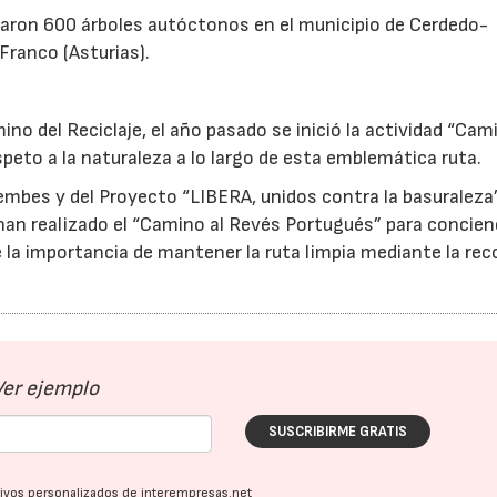
ntaron 600 árboles autóctonos en el municipio de Cerdedo-
 Franco (Asturias).
21/07/2026
28/07/202
o del Reciclaje, el año pasado se inició la actividad “Cami
speto a la naturaleza a lo largo de esta emblemática ruta.
embes y del Proyecto “LIBERA, unidos contra la basuraleza
an realizado el “Camino al Revés Portugués” para concienc
e la importancia de mantener la ruta limpia mediante la rec
Ver ejemplo
SUSCRIBIRME GRATIS
ativos personalizados de interempresas.net