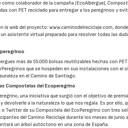
rgue como colaborador de la campaña (EcoAlbergue), Compos
adas con PET reciclado para entregar a los peregrinos y evit
en la web del proyecto: www.caminodelreciclaje.com, dond
un asistente virtual preparado para resolver todas las dud
operegrinos
bergues más de 55.000 bolsas reutilizables hechas con PET
coPeregrinos que se hospeden en sus instalaciones con el o
basuraleza en el Camino de Santiago.
 las Compostelas del Ecoperegrino
egrino, una iniciativa que surgió con el objetivo de premia
 devolverle a la naturaleza lo que nos regala. Es por ello, 
 o Twitter de su Compostela del EcoPeregrino con tres sel
cipantes del Camino Reciclaje durante los meses de junio 
antará un árbol autóctono en una zona de España.