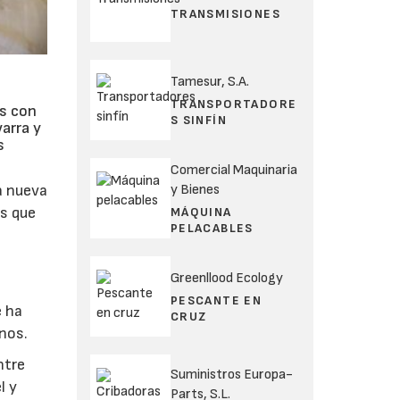
TRANSMISIONES
Tamesur, S.A.
TRANSPORTADORE
as con
S SINFÍN
varra y
s
Comercial Maquinaria
y Bienes
a nueva
os que
MÁQUINA
PELACABLES
Greenllood Ecology
PESCANTE EN
e ha
CRUZ
nos.
ntre
Suministros Europa-
l y
Parts, S.L.