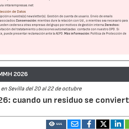
vía interempresas.net
otección de Datos
pción a nuestra(s) newsletter(s). Gestión de cuenta de usuario. Envío de emails
o asociados.
Conservación:
mientras dure la relación con Ud., o mientras sea necesario para
ueden cederse a otras
empresas del grupo
por motivos de gestión interna.
Derechos:
imitación del tratatamiento y decisiones automatizadas:
contacte con nuestro DPD
. Si
nte, puede presentar reclamación ante la
AEPD
.
Más información:
Política de Protección de
 MMH 2026
en Sevilla del 20 al 22 de octubre
6: cuando un residuo se convier
444