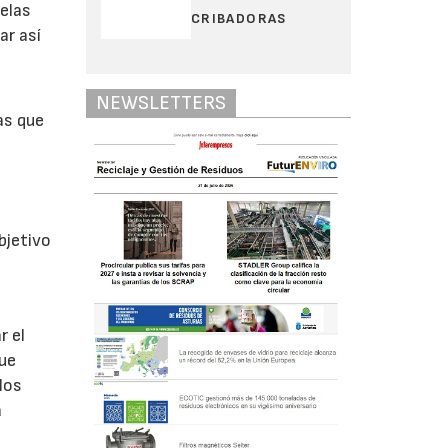
telas
CRIBADORAS
ar así
e
NEWSLETTERS
as que
bjetivo
r el
que
los
a