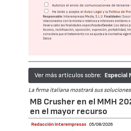
Autorizo el envío de comunicaciones de terceros 
He leído y acepto el
Aviso Legal
y la
Política de Pr
Responsable:
Interempresas Media, S.L.U.
Finalidades:
Suscri
relacionados con la misma o relativos a intereses similares 
llevar a cabo las finalidades especificadas
Cesión:
Los datos p
Acceso, rectificación, oposición, supresión, portabilidad, l
considera que el tratamiento no se ajusta a la normativa vige
Datos
Ver más artículos sobre:
Especial
La firma italiana mostrará sus soluciones 
MB Crusher en el MMH 202
en el mayor recurso
Redacción Interempresas
05/08/2026