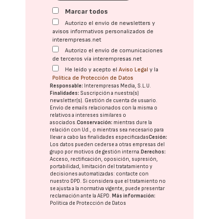
Marcar todos
Autorizo el envío de newsletters y
avisos informativos personalizados de
interempresas.net
Autorizo el envío de comunicaciones
de terceros vía interempresas.net
He leído y acepto el
Aviso Legal
y la
Política de Protección de Datos
Responsable:
Interempresas Media, S.L.U.
Finalidades:
Suscripción a nuestra(s)
newsletter(s). Gestión de cuenta de usuario.
Envío de emails relacionados con la misma o
relativos a intereses similares o
asociados.
Conservación:
mientras dure la
relación con Ud., o mientras sea necesario para
llevar a cabo las finalidades especificadas
Cesión:
Los datos pueden cederse a otras
empresas del
grupo
por motivos de gestión interna.
Derechos:
Acceso, rectificación, oposición, supresión,
portabilidad, limitación del tratatamiento y
decisiones automatizadas:
contacte con
nuestro DPD
. Si considera que el tratamiento no
se ajusta a la normativa vigente, puede presentar
reclamación ante la
AEPD
.
Más información:
Política de Protección de Datos